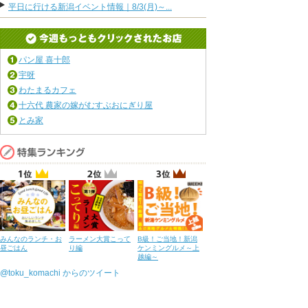
平日に行ける新潟イベント情報｜8/3(月)～...
パン屋 喜十郎
宇呀
わたまるカフェ
十六代 農家の嫁がむすぶおにぎり屋
とみ家
みんなのランチ・お
ラーメン大賞こって
B級！ご当地！新潟
昼ごはん
り編
ケンミングルメ～上
越編～
@toku_komachi からのツイート