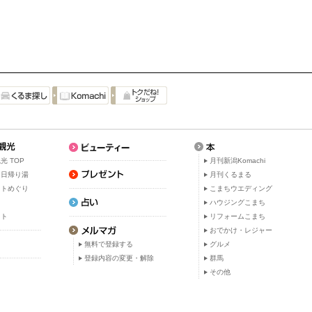
光 TOP
月刊新潟Komachi
・日帰り湯
月刊くるまる
ットめぐり
こまちウエディング
ト
ハウジングこまち
ット
リフォームこまち
おでかけ・レジャー
無料で登録する
グルメ
登録内容の変更・解除
群馬
その他