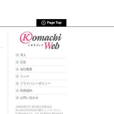
求人
広告
会社概要
リンク
プライバシーポリシー
利用規約
お問い合わせ
古物営業許可 新潟県公安委員会
No.461020002467(株)ニューズ･ライン
© Newsline Co., Ltd. All Rights Reserved.