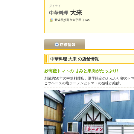
ダイライ
大来
中華料理
新潟県妙高市大字田口145
中華料理 大来 の店舗情報
妙高産トマトの 甘みと果肉がたっぷり!
創業約50年の中華料理店。夏季限定のふんわり卵のト
こつベースの塩ラーメンとトマトの酸味が絶妙。