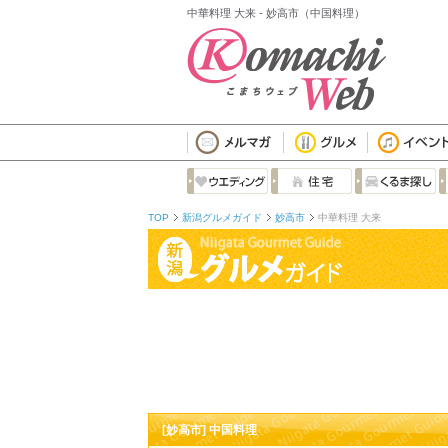
中華料理 大来 - 妙高市（中国料理）
TOP
新潟グルメガイド
妙高市
中華料理 大来
[妙高市] 中国料理