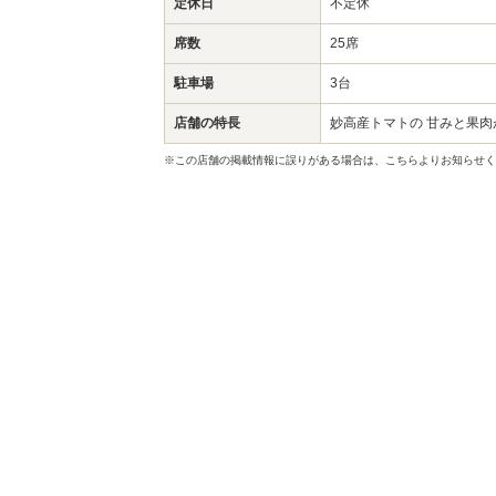
定休日
不定休
席数
25席
駐車場
3台
店舗の特長
妙高産トマトの 甘みと果肉
※この店舗の掲載情報に誤りがある場合は、こちらよりお知らせく