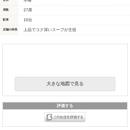
木曜
27席
席数
10台
駐車
上品でコク深いスープが主役
店舗の特長
大きな地図で見る
評価する