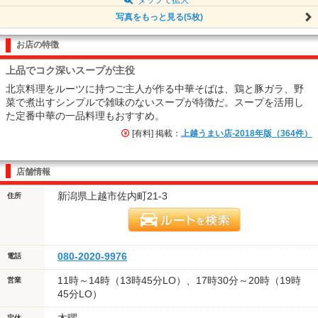
写真をもっと見る(5枚)
お店の特徴
上品でコク深いスープが主役
北京料理をルーツに持つご主人が作る中華そばは、鶏と豚ガラ、野
菜で煮出すシンプルで雑味のないスープが特徴だ。スープを活用し
た定番中華の一品料理もおすすめ。
[有料] 掲載：
上越うまい店-2018年版（364件）
店舗情報
新潟県上越市佐内町21-3
住所
080-2020-9976
電話
11時～14時（13時45分LO）、17時30分～20時（19時
営業
45分LO）
定休