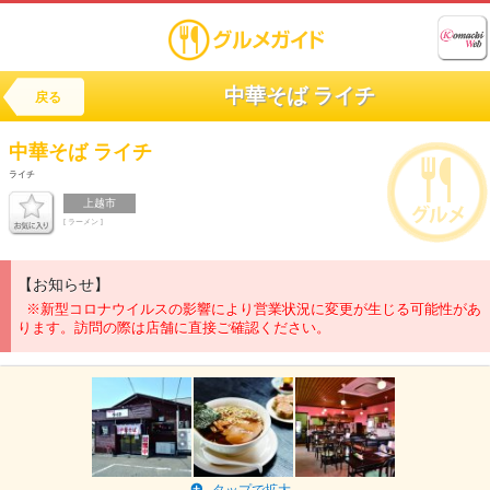
中華そば ライチ
戻る
中華そば
ライチ
ライチ
上越市
[ ラーメン ]
【お知らせ】
※新型コロナウイルスの影響により営業状況に変更が生じる可能性があ
ります。訪問の際は店舗に直接ご確認ください。
タップで拡大