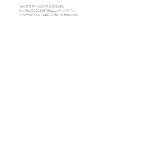
古物営業許可 新潟県公安委員会
No.461020002467(株)ニューズ･ライン
© Newsline Co., Ltd. All Rights Reserved.