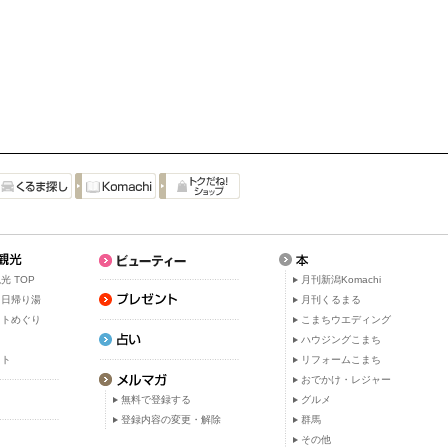
光 TOP
月刊新潟Komachi
・日帰り湯
月刊くるまる
ットめぐり
こまちウエディング
ト
ハウジングこまち
ット
リフォームこまち
おでかけ・レジャー
無料で登録する
グルメ
登録内容の変更・解除
群馬
その他