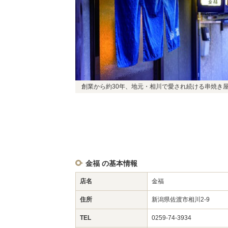
創業から約30年、地元・相川で愛され続ける串焼き
金福 の基本情報
店名
金福
住所
新潟県佐渡市相川2-9
TEL
0259-74-3934