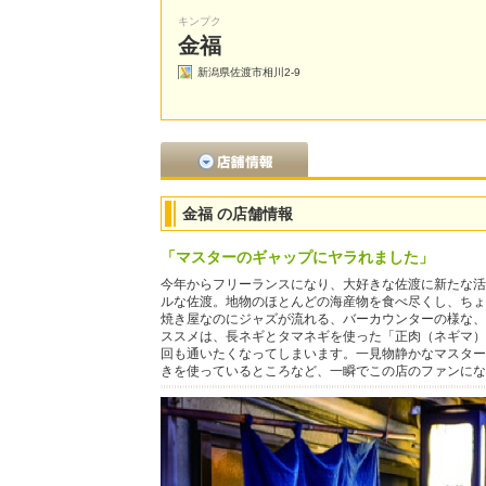
キンプク
金福
新潟県佐渡市相川2-9
金福 の店舗情報
「マスターのギャップにヤラれました」
今年からフリーランスになり、大好きな佐渡に新たな活
ルな佐渡。地物のほとんどの海産物を食べ尽くし、ちょ
焼き屋なのにジャズが流れる、バーカウンターの様な、
ススメは、長ネギとタマネギを使った「正肉（ネギマ）
回も通いたくなってしまいます。一見物静かなマスター
きを使っているところなど、一瞬でこの店のファンにな