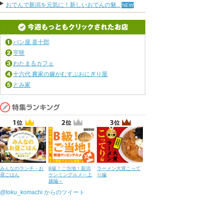
おでんで新潟を元気に！新しいおでんの魅...
パン屋 喜十郎
宇呀
わたまるカフェ
十六代 農家の嫁がむすぶおにぎり屋
とみ家
みんなのランチ・お
B級！ご当地！新潟
ラーメン大賞こって
昼ごはん
ケンミングルメ～上
り編
越編～
@toku_komachi からのツイート