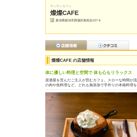
サンサンカフェ
燦燦CAFE
新潟県新潟市西蒲区角田浜157-4
燦燦CAFE の店舗情報
体に優しい料理と空間で 体も心もリラックス
居酒屋を営んだご主人が営むカフェ。スローな時間が流
の肉や魚料理など、どれも無添加で手作りの本格料理を