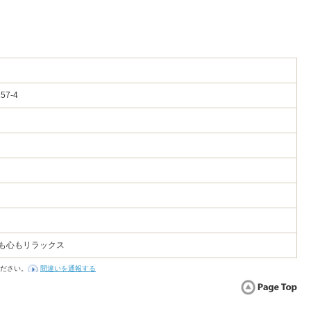
157-4
体も心もリラックス
ださい。
間違いを通報する