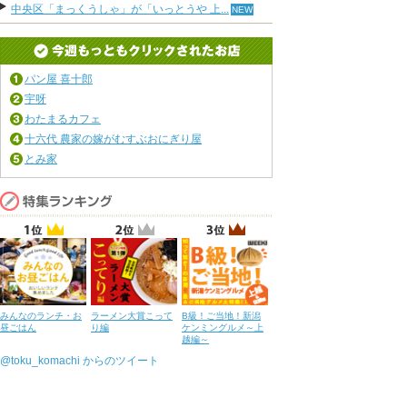
中央区「まっくうしゃ」が「いっとうや 上...
パン屋 喜十郎
宇呀
わたまるカフェ
十六代 農家の嫁がむすぶおにぎり屋
とみ家
みんなのランチ・お
ラーメン大賞こって
B級！ご当地！新潟
昼ごはん
り編
ケンミングルメ～上
越編～
@toku_komachi からのツイート