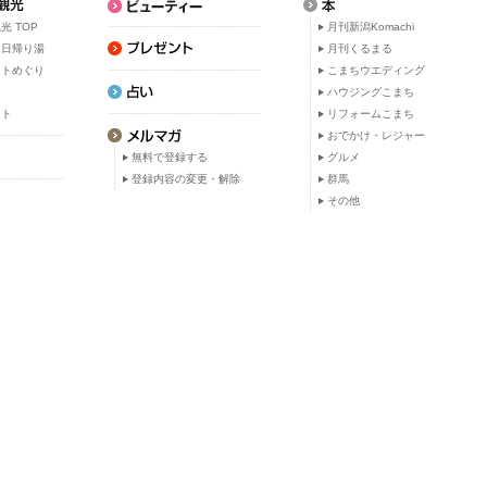
光 TOP
月刊新潟Komachi
・日帰り湯
月刊くるまる
ットめぐり
こまちウエディング
ト
ハウジングこまち
ット
リフォームこまち
おでかけ・レジャー
無料で登録する
グルメ
登録内容の変更・解除
群馬
その他