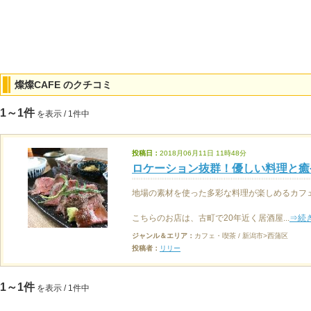
燦燦CAFE のクチコミ
1～1件
を表示 / 1件中
投稿日：
2018月06月11日 11時48分
ロケーション抜群！優しい料理と癒
地場の素材を使った多彩な料理が楽しめるカフェ
こちらのお店は、古町で20年近く居酒屋...
⇒続
ジャンル＆エリア：
カフェ・喫茶 / 新潟市>西蒲区
投稿者：
リリー
1～1件
を表示 / 1件中