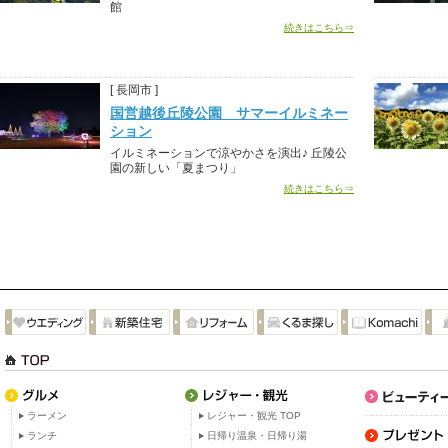
館
続きはこちら⇒
[ 長岡市 ]
国営越後丘陵公園 サマーイルミネー
ション
イルミネーションで涼やかさを演出♪ 丘陵公
園の新しい「夏まつり」
続きはこちら⇒
ラーメン
レジャー・観光 TOP
ランチ
日帰り温泉・日帰り湯