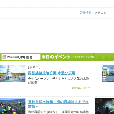
店舗情報
クチコミ
2026年8月9日(日)
[ 長岡市 ]
国営越後丘陵公園 水遊び広場
今年もオープン！子どもたちに大人気の水遊
び広場
続きはこちら⇒
番神自然水族館～海の岩場はまるで水
族館～
海の岩場で生き物探し！期間限定の自然水族