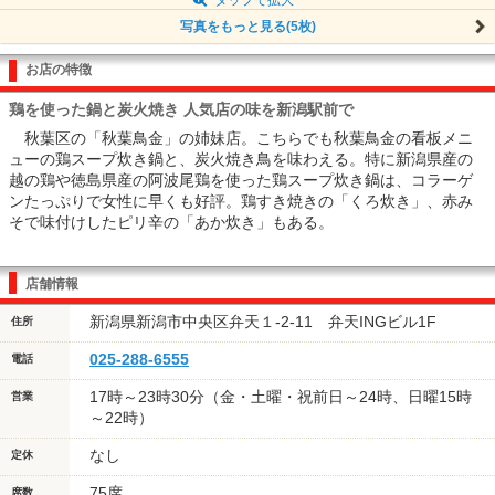
写真をもっと見る(5枚)
お店の特徴
鶏を使った鍋と炭火焼き 人気店の味を新潟駅前で
秋葉区の「秋葉鳥金」の姉妹店。こちらでも秋葉鳥金の看板メニ
ューの鶏スープ炊き鍋と、炭火焼き鳥を味わえる。特に新潟県産の
越の鶏や徳島県産の阿波尾鶏を使った鶏スープ炊き鍋は、コラーゲ
ンたっぷりで女性に早くも好評。鶏すき焼きの「くろ炊き」、赤み
そで味付けしたピリ辛の「あか炊き」もある。
店舗情報
新潟県新潟市中央区弁天１-2-11 弁天INGビル1F
住所
025-288-6555
電話
17時～23時30分（金・土曜・祝前日～24時、日曜15時
営業
～22時）
なし
定休
75席
席数