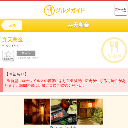
弁天鳥金
戻る
弁天鳥金
ベンテントリキン
新潟市
[ 居酒屋,焼き鳥・串焼き ]
【お知らせ】
※新型コロナウイルスの影響により営業状況に変更が生じる可能性があ
ります。訪問の際は店舗に直接ご確認ください。
タップで拡大