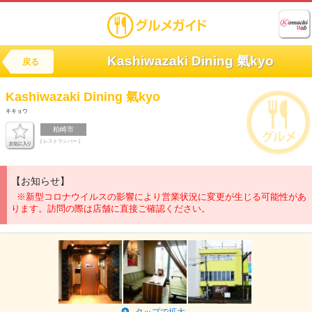
Kashiwazaki Dining 氣kyo
戻る
Kashiwazaki Dining
氣kyo
キキョウ
柏崎市
[ レストランバー ]
【お知らせ】
※新型コロナウイルスの影響により営業状況に変更が生じる可能性があ
ります。訪問の際は店舗に直接ご確認ください。
タップで拡大