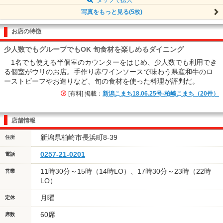
写真をもっと見る(5枚)
お店の特徴
少人数でもグループでもOK 旬食材を楽しめるダイニング
1名でも使える半個室のカウンターをはじめ、少人数でも利用でき
る個室がウリのお店。手作り赤ワインソースで味わう県産和牛のロ
ーストビーフやお造りなど、旬の食材を使った料理が評判だ。
[有料] 掲載：
新潟こまち18.06.25号-柏崎こまち（20件）
店舗情報
新潟県柏崎市長浜町8-39
住所
0257-21-0201
電話
11時30分～15時（14時LO）、17時30分～23時（22時
営業
LO）
月曜
定休
60席
席数