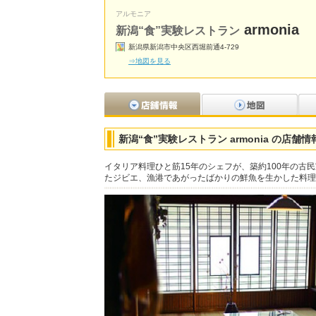
アルモニア
armonia
新潟“食”実験レストラン
新潟県新潟市中央区西堀前通4-729
⇒地図を見る
新潟“食”実験レストラン armonia の店舗情
イタリア料理ひと筋15年のシェフが、築約100年の
たジビエ、漁港であがったばかりの鮮魚を生かした料理