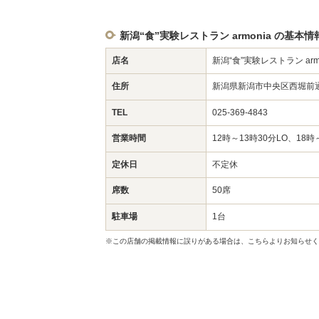
新潟“食”実験レストラン armonia の基本情
店名
新潟“食”実験レストラン armo
住所
新潟県新潟市中央区西堀前通
TEL
025-369-4843
営業時間
12時～13時30分LO、18時
定休日
不定休
席数
50席
駐車場
1台
※この店舗の掲載情報に誤りがある場合は、こちらよりお知らせく