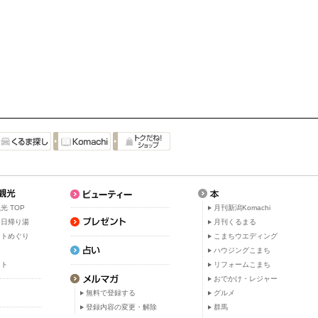
光 TOP
月刊新潟Komachi
・日帰り湯
月刊くるまる
ットめぐり
こまちウエディング
ト
ハウジングこまち
ット
リフォームこまち
おでかけ・レジャー
無料で登録する
グルメ
登録内容の変更・解除
群馬