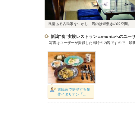
風情ある古民家を生かし、店内は畳敷きの和空間。
新潟“食”実験レストラン armoniaへのユ
写真はユーザーが撮影した当時の内容ですので、最
古民家で堪能する創
作イタリアン「...