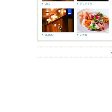
LIFE
ピノとグリ
TERZO
レガロ