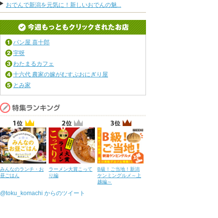
おでんで新潟を元気に！新しいおでんの魅...
パン屋 喜十郎
宇呀
わたまるカフェ
十六代 農家の嫁がむすぶおにぎり屋
とみ家
みんなのランチ・お
ラーメン大賞こって
B級！ご当地！新潟
昼ごはん
り編
ケンミングルメ～上
越編～
@toku_komachi からのツイート