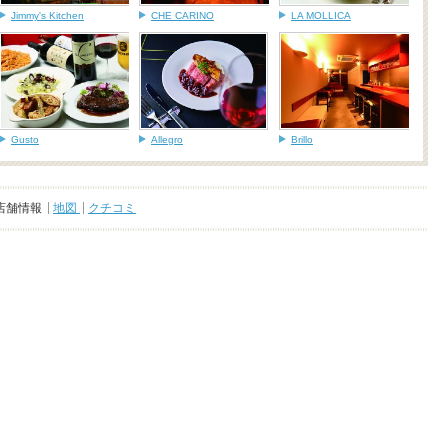
Jimmy's Kitchen
CHE CARINO
LA MOLLICA
Gusto
Allegro
Brillo
店舗情報
地図
クチコミ