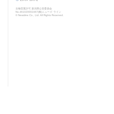
古物営業許可 新潟県公安委員会
No.461020002467(株)ニューズ･ライン
© Newsline Co., Ltd. All Rights Reserved.