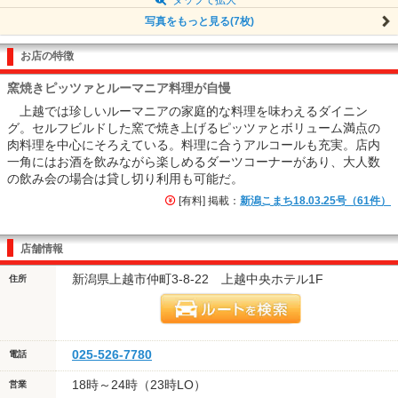
写真をもっと見る(7枚)
お店の特徴
窯焼きピッツァとルーマニア料理が自慢
上越では珍しいルーマニアの家庭的な料理を味わえるダイニン
グ。セルフビルドした窯で焼き上げるピッツァとボリューム満点の
肉料理を中心にそろえている。料理に合うアルコールも充実。店内
一角にはお酒を飲みながら楽しめるダーツコーナーがあり、大人数
の飲み会の場合は貸し切り利用も可能だ。
[有料] 掲載：
新潟こまち18.03.25号（61件）
店舗情報
新潟県上越市仲町3-8-22 上越中央ホテル1F
住所
025-526-7780
電話
18時～24時（23時LO）
営業