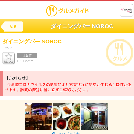
ダイニングバー NOROC
戻る
ダイニングバー
NOROC
ノロック
上越市
[ レストランバー ]
【お知らせ】
※新型コロナウイルスの影響により営業状況に変更が生じる可能性があ
ります。訪問の際は店舗に直接ご確認ください。
タップで拡大