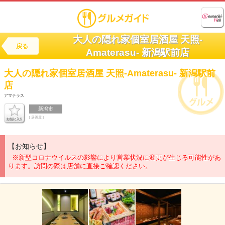
大人の隠れ家個室居酒屋 天照-
戻る
Amaterasu- 新潟駅前店
大人の隠れ家個室居酒屋
天照-Amaterasu- 新潟駅前
店
アマテラス
新潟市
[ 居酒屋 ]
【お知らせ】
※新型コロナウイルスの影響により営業状況に変更が生じる可能性があ
ります。訪問の際は店舗に直接ご確認ください。