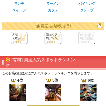
ランチ
ラーメン
バイキング
スイーツ
カフェ
クレープ
[有料] 周辺人気スポットランキン
グ
このお店(施設)周辺の人気スポットランキングを表示します。
4位
5位
6位