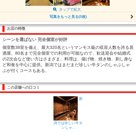
タップで拡大
写真をもっと見る(5枚)
お店の特徴
シーンを選ばない 完全個室が好評
個室数38室を備え、最大320名というマンモス級の収容人数を誇る居
酒屋。80名まで完全個室での利用が可能なので、歓送迎会や結婚式
の2次会など使い方はさまざま。料理は、揚げ物、焼き物、刺し身な
ど和食を中心に提供。新潟ではまだまだ珍しい牛タンのしゃぶしゃ
ぶが付くコースもある。
この店舗への口コミ
新
潟では珍しい牛タ
ンしゃ...