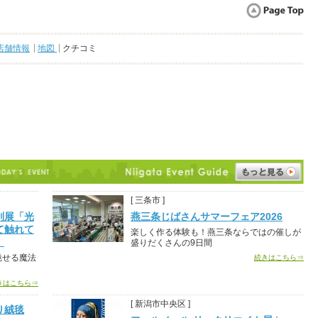
店舗情報
地図
クチコミ
[ 三条市 ]
別展「光
燕三条じばさんサマーフェア2026
て触れて
楽しく作る体験も！燕三条ならではの催しが
」
盛りだくさんの9日間
魅せる魔法
続きはこちら⇒
きはこちら⇒
[ 新潟市中央区 ]
り絨毯