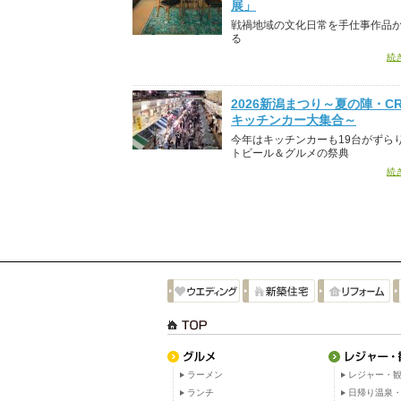
展」
戦禍地域の文化日常を手仕事作品
る
続
2026新潟まつり～夏の陣・CR
キッチンカー大集合～
今年はキッチンカーも19台がずら
トビール＆グルメの祭典
続
ラーメン
レジャー・観
ランチ
日帰り温泉