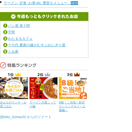
ラーメン･定食･お酒 etc. 豊富なメニュー...
パン屋 喜十郎
宇呀
わたまるカフェ
十六代 農家の嫁がむすぶおにぎり屋
とみ家
みんなのランチ・お
ラーメン大賞こって
B級！ご当地！新潟
昼ごはん
り編
ケンミングルメ～上
越編～
@toku_komachi からのツイート