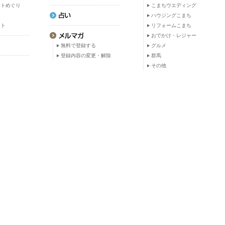
ットめぐり
こまちウエディング
ト
ハウジングこまち
ット
リフォームこまち
おでかけ・レジャー
無料で登録する
グルメ
登録内容の変更・解除
群馬
その他