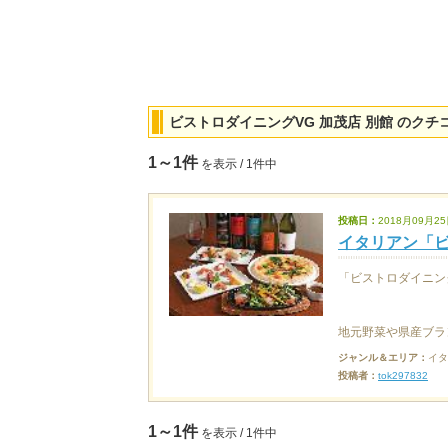
ビストロダイニングVG 加茂店 別館 のクチ
1～1件
を表示 / 1件中
投稿日：
2018月09月25
イタリアン「ビ
「ビストロダイニン
地元野菜や県産ブラン
ジャンル＆エリア：
イタ
投稿者：
tok297832
1～1件
を表示 / 1件中