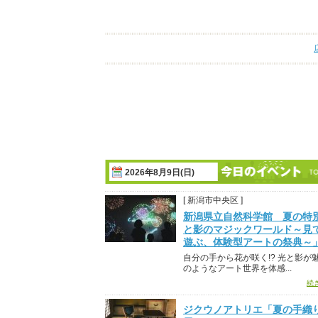
2026年8月9日(日)
[ 新潟市中央区 ]
新潟県立自然科学館 夏の特
と影のマジックワールド～見
遊ぶ、体験型アートの祭典～
自分の手から花が咲く!? 光と影が
のようなアート世界を体感...
続
ジクウノアトリエ「夏の手織