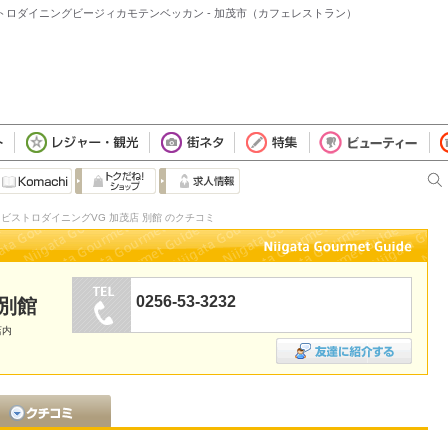
ストロダイニングビージィカモテンベッカン - 加茂市（カフェレストラン）
ビストロダイニングVG 加茂店 別館 のクチコミ
0256-53-3232
 別館
店内