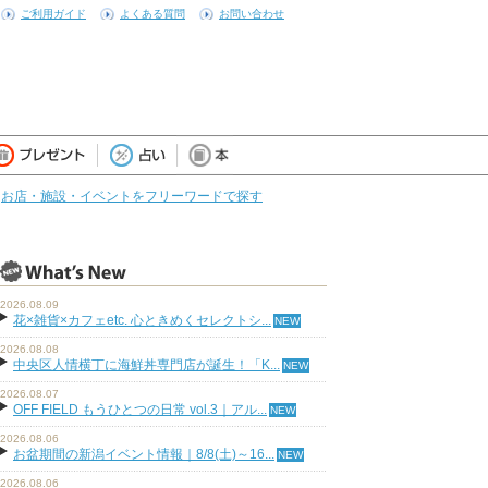
ご利用ガイド
よくある質問
お問い合わせ
お店・施設・イベントをフリーワードで探す
2026.08.09
花×雑貨×カフェetc. 心ときめくセレクトシ...
2026.08.08
中央区人情横丁に海鮮丼専門店が誕生！「K...
2026.08.07
OFF FIELD もうひとつの日常 vol.3｜アル...
2026.08.06
お盆期間の新潟イベント情報｜8/8(土)～16...
2026.08.06