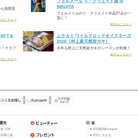
フェルメール リ・クリエイト展 in
NIIGATA
から垣間見
フェルメールのリ・クリエイト作品37点が一
堂に！
きはこちら⇒
続きはこちら⇒
AFT＆
ムラカミ ワイルドロックオイスターズ
2026［村上産天然岩ガキ］
り！クラフ
今年も村上に天然岩ガキのシーズンが到来！
続きはこちら⇒
きはこちら⇒
光 TOP
月刊新潟Komachi
・日帰り湯
月刊くるまる