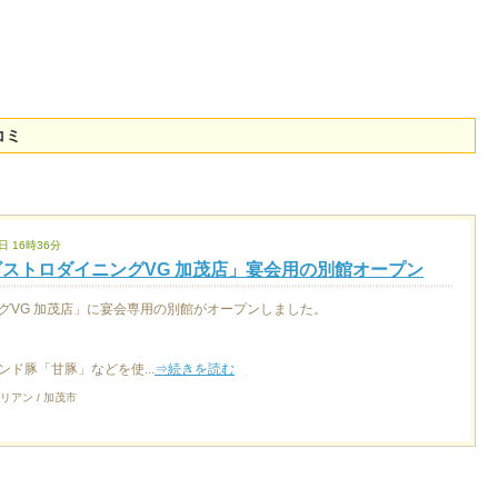
コミ
日 16時36分
ストロダイニングVG 加茂店」宴会用の別館オープン
グVG 加茂店」に宴会専用の別館がオープンしました。
ド豚「甘豚」などを使...
⇒続きを読む
リアン / 加茂市