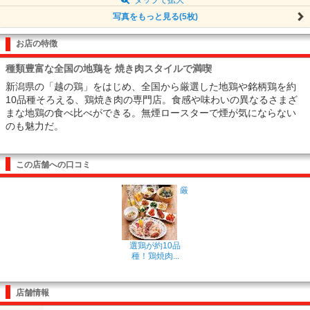
写真をもっと見る(5枚)
お店の特徴
種類豊富な全国の地鶏を 焼き肉スタイルで満喫
新潟県の「越の鶏」をはじめ、全国から厳選した地鶏や銘柄鶏を約
10品種そろえる、鶏焼き肉の専門店。食感や味わいの異なるさまざ
まな地鶏の食べ比べができる。無煙ロースターで煙が気にならない
のも魅力だ。
この店舗への口コミ
厳
選鶏が約10品
種！鶏焼肉...
店舗情報