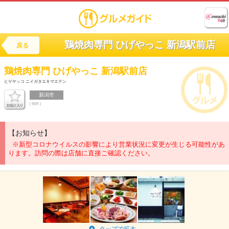
鶏焼肉専門 ひげやっこ 新潟駅前店
戻る
鶏焼肉専門
ひげやっこ 新潟駅前店
ヒゲヤッコ ニイガタエキマエテン
新潟市
[ 焼肉 ]
【お知らせ】
※新型コロナウイルスの影響により営業状況に変更が生じる可能性があ
ります。訪問の際は店舗に直接ご確認ください。
タップで拡大