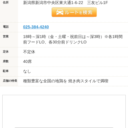
新潟県新潟市中央区東大通1-6-22 三友ビル1F
住所
025-384-4240
電話
18時～深1時（金・土曜・祝前日は～深3時）※各1時間
営業
前フードLO、各30分前ドリンクLO
不定休
定休
40席
席数
なし
駐車
種類豊富な全国の地鶏を 焼き肉スタイルで満喫
店舗の特長