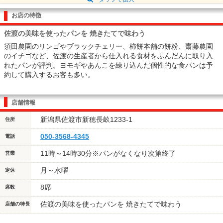
お店の特徴
佐渡の美味を使ったパンを 焼きたてで味わう
須田農園のリンゴやブラックチェリー、柿餅本舗の餅粉、齋藤農園
のイチゴなど、佐渡の生産者から仕入れる食材をふんだんに取り入
れたパンが評判。ヨモギやあんこを練り込んだ個性的な食パンは予
約して購入するお客も多い。
店舗情報
新潟県佐渡市新穂長畝1233-1
住所
050-3568-4345
電話
11時～14時30分※パンがなくなり次第終了
営業
月～水曜
定休
8席
席数
佐渡の美味を使ったパンを 焼きたてで味わう
店舗の特長