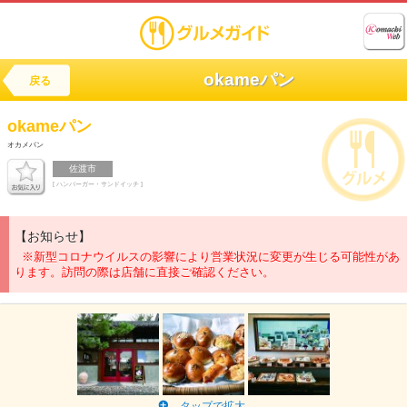
okameパン
戻る
okameパン
オカメパン
佐渡市
[ ハンバーガー・サンドイッチ ]
【お知らせ】
※新型コロナウイルスの影響により営業状況に変更が生じる可能性があ
ります。訪問の際は店舗に直接ご確認ください。
タップで拡大