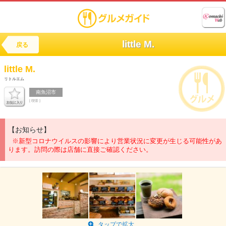
little M.
戻る
little M.
リトルエム
南魚沼市
[ 喫茶 ]
【お知らせ】
※新型コロナウイルスの影響により営業状況に変更が生じる可能性があ
ります。訪問の際は店舗に直接ご確認ください。
タップで拡大