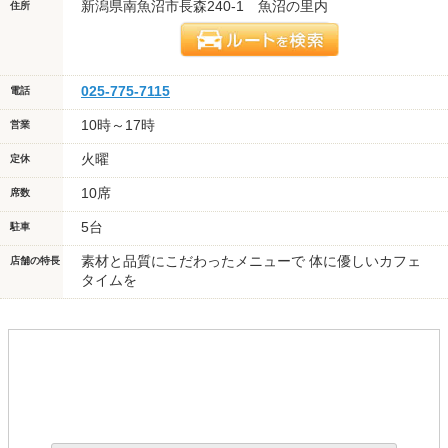
新潟県南魚沼市長森240-1 魚沼の里内
住所
025-775-7115
電話
10時～17時
営業
火曜
定休
10席
席数
5台
駐車
素材と品質にこだわったメニューで 体に優しいカフェ
店舗の特長
タイムを