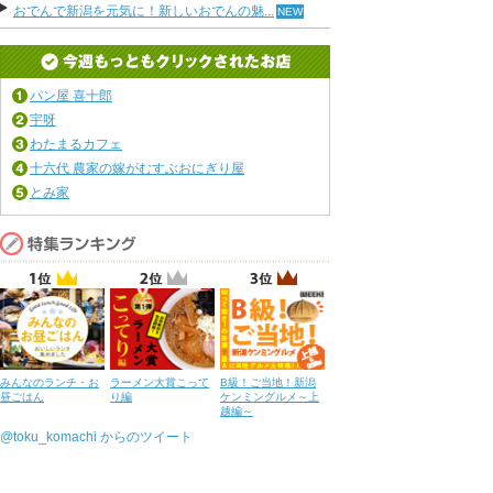
おでんで新潟を元気に！新しいおでんの魅...
パン屋 喜十郎
宇呀
わたまるカフェ
十六代 農家の嫁がむすぶおにぎり屋
とみ家
みんなのランチ・お
ラーメン大賞こって
B級！ご当地！新潟
昼ごはん
り編
ケンミングルメ～上
越編～
@toku_komachi からのツイート