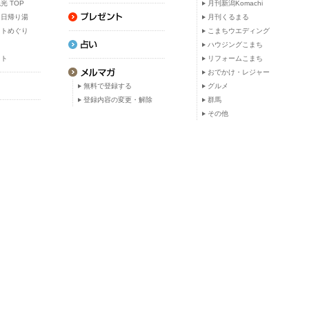
光 TOP
月刊新潟Komachi
・日帰り湯
月刊くるまる
ットめぐり
こまちウエディング
ト
ハウジングこまち
ット
リフォームこまち
おでかけ・レジャー
無料で登録する
グルメ
登録内容の変更・解除
群馬
その他