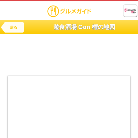
遊食酒場 Gon 権の地図
戻る