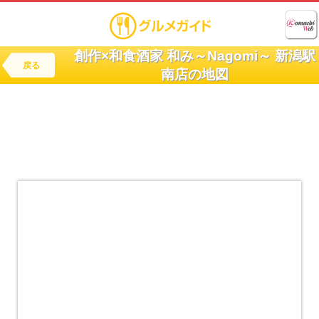
創作×和食酒家 和み～Nagomi～ 新潟駅
戻る
南店の地図