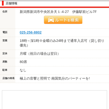
店舗情報
新潟県新潟市中央区弁天１-4-27 伊藤駅前ビル7F
住所
025-256-8802
電話
18時～深1時※金曜のみ24時まで通常入店可（貸し切り
営業
優先）
月曜（祝日の場合は翌日）
定休
80席
席数
なし
駐車
極上の音響と照明で 南国気分のパーティーを!
店舗の特長