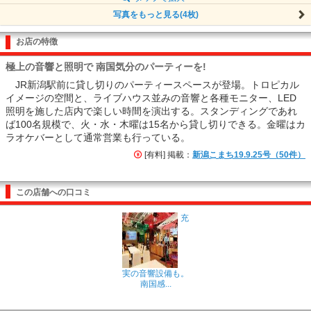
写真をもっと見る(4枚)
お店の特徴
極上の音響と照明で 南国気分のパーティーを!
JR新潟駅前に貸し切りのパーティースペースが登場。トロピカル
イメージの空間と、ライブハウス並みの音響と各種モニター、LED
照明を施した店内で楽しい時間を演出する。スタンディングであれ
ば100名規模で、火・水・木曜は15名から貸し切りできる。金曜はカ
ラオケバーとして通常営業も行っている。
[有料] 掲載：
新潟こまち19.9.25号（50件）
この店舗への口コミ
充
実の音響設備も。
南国感...