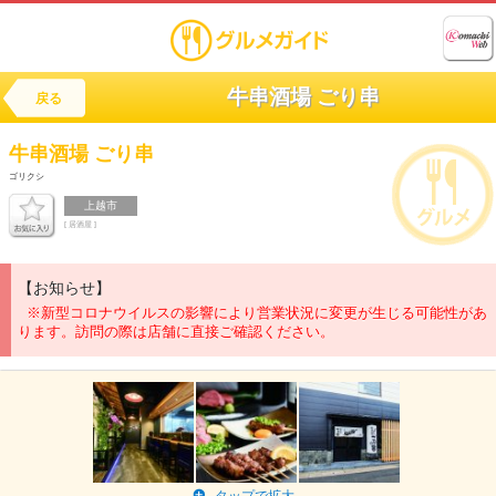
牛串酒場 ごり串
戻る
牛串酒場
ごり串
ゴリクシ
上越市
[ 居酒屋 ]
【お知らせ】
※新型コロナウイルスの影響により営業状況に変更が生じる可能性があ
ります。訪問の際は店舗に直接ご確認ください。
タップで拡大