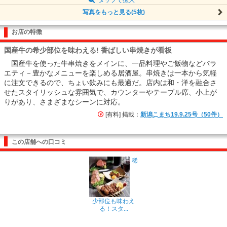
写真をもっと見る(5枚)
お店の特徴
国産牛の希少部位を味わえる! 香ばしい串焼きが看板
国産牛を使った牛串焼きをメインに、一品料理やご飯物などバラ
エティ－豊かなメニューを楽しめる居酒屋。串焼きは一本から気軽
に注文できるので、ちょい飲みにも最適だ。店内は和・洋を融合さ
せたスタイリッシュな雰囲気で、カウンターやテーブル席、小上が
りがあり、さまざまなシーンに対応。
[有料] 掲載：
新潟こまち19.9.25号（50件）
この店舗への口コミ
稀
少部位も味わえ
る！スタ...