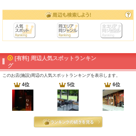
[有料] 周辺人気スポットランキン
グ
このお店(施設)周辺の人気スポットランキングを表示します。
4位
5位
6位