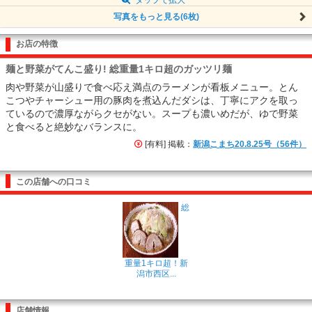
写真をもっと見る(6枚)
お店の特徴
麺と野菜がてんこ盛り! 総重量1キロ超のガッツリ麺
肉や野菜が山盛りで食べ応え満点のラーメンが看板メニュー。とん
こつやチャーシュー用の豚肉を煮込んだダシは、丁寧にアクを取っ
ているので濃厚ながらクセがない。スープも濃いめだが、ゆで野菜
と食べると絶妙なバランスに。
[有料] 掲載：
新潟こまち20.8.25号（56件）
この店舗への口コミ
総
重量1キロ超！新
潟市西区...
店舗情報