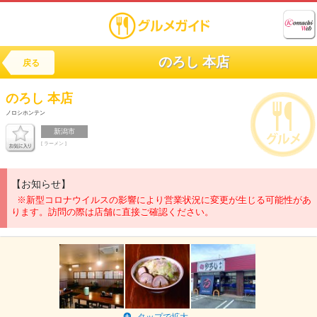
のろし 本店
戻る
のろし 本店
ノロシホンテン
新潟市
[ ラーメン ]
【お知らせ】
※新型コロナウイルスの影響により営業状況に変更が生じる可能性があ
ります。訪問の際は店舗に直接ご確認ください。
タップで拡大