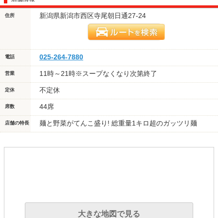
新潟県新潟市西区寺尾朝日通27-24
住所
025-264-7880
電話
11時～21時※スープなくなり次第終了
営業
不定休
定休
44席
席数
麺と野菜がてんこ盛り! 総重量1キロ超のガッツリ麺
店舗の特長
大きな地図で見る