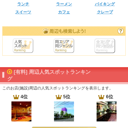
ランチ
ラーメン
バイキング
スイーツ
カフェ
クレープ
[有料] 周辺人気スポットランキン
グ
このお店(施設)周辺の人気スポットランキングを表示します。
4位
5位
6位