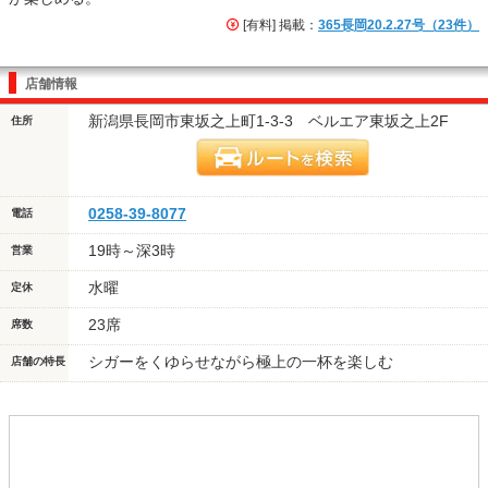
[有料] 掲載：
365長岡20.2.27号（23件）
店舗情報
新潟県長岡市東坂之上町1-3-3 ベルエア東坂之上2F
住所
0258-39-8077
電話
19時～深3時
営業
水曜
定休
23席
席数
シガーをくゆらせながら極上の一杯を楽しむ
店舗の特長