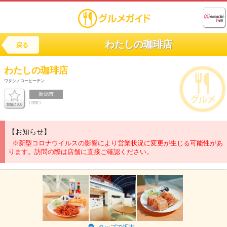
わたしの珈琲店
戻る
わたしの珈琲店
ワタシノコーヒーテン
新潟市
[ 喫茶 ]
【お知らせ】
※新型コロナウイルスの影響により営業状況に変更が生じる可能性があ
ります。訪問の際は店舗に直接ご確認ください。
タップで拡大