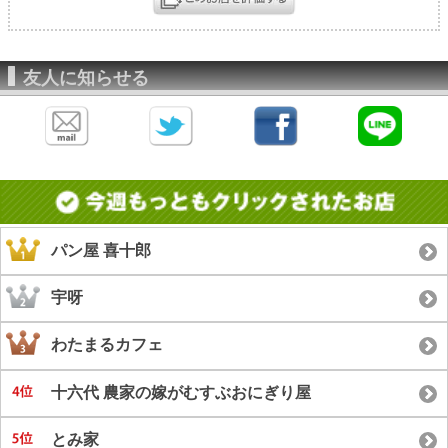
友人に知らせる
パン屋 喜十郎
宇呀
わたまるカフェ
十六代 農家の嫁がむすぶおにぎり屋
とみ家