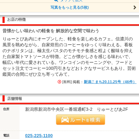
写真をもっと見る(5枚)
お店の特徴
昔懐かしい味わいの軽食を 解放的な空間で味わう
りゅーとぴあ内にオープンした、軽食を楽しめるカフェ。信濃川の
風景を眺めながら、自家焙煎のコーヒーをゆっくり味わえる。看板
のナポリタンは、極太生パスタのモチモチ食感と程よく酸味を抑え
た自家製トマトソースが特徴。どこか懐かしさを感じる味わいで、
幅広い年代に愛されている。ワンコインのモーニングや、フードと
セット注文でコーヒー100円引きなどおトクなサービスもあり。芸術
鑑賞の合間にぜひ立ち寄ってみて。
[有料] 掲載：
新潟こまち20.11.25号（46件）
店舗情報
新潟県新潟市中央区一番堀通町3-2 りゅーとぴあ2F
住所
025-225-1100
電話