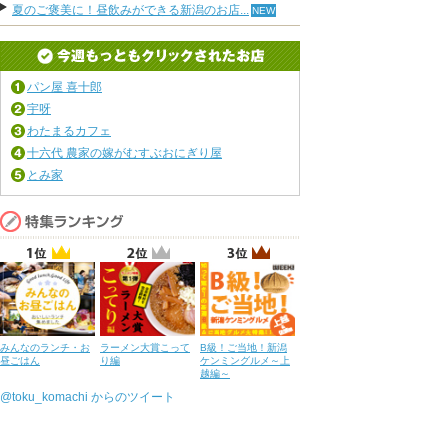
夏のご褒美に！昼飲みができる新潟のお店...
パン屋 喜十郎
宇呀
わたまるカフェ
十六代 農家の嫁がむすぶおにぎり屋
とみ家
みんなのランチ・お
ラーメン大賞こって
B級！ご当地！新潟
昼ごはん
り編
ケンミングルメ～上
越編～
@toku_komachi からのツイート