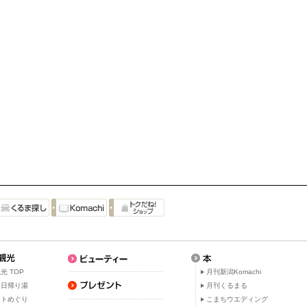
光 TOP
月刊新潟Komachi
・日帰り湯
月刊くるまる
ットめぐり
こまちウエディング