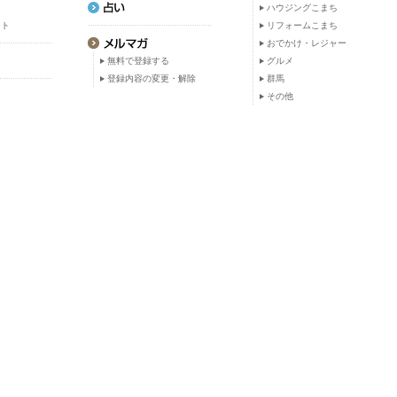
ト
ハウジングこまち
ット
リフォームこまち
おでかけ・レジャー
無料で登録する
グルメ
登録内容の変更・解除
群馬
その他