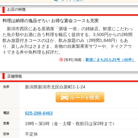
お店の特徴
料理は納得の逸品ぞろい お得な宴会コースも充実
新潟市西区にある居酒屋「酒場 一坐」の姉妹店。鮮度にこだわっ
た魚介類やお酒に合う料理を幅広く提供する。3,500円からの2時間
飲み放題付きコースのほか、飲み放題のみ（2時間1,848円）もあ
り、楽しみ方はさまざま。名物の自家製果実サワーや、テイクアウ
トできる丼や魚料理も好評だ。
[有料] 掲載：
新潟こまち20.5.25号（46件）
店舗情報
新潟県新潟市北区白新町2-1-24
住所
025-288-6463
電話
18時～深1時（金・土曜・祝前日は深2時まで）
営業
不定休
定休