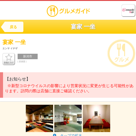
宴家 一坐
戻る
宴家 一坐
エンヤ イチザ
新潟市
[ 居酒屋 ]
【お知らせ】
※新型コロナウイルスの影響により営業状況に変更が生じる可能性があ
ります。訪問の際は店舗に直接ご確認ください。
タップで拡大