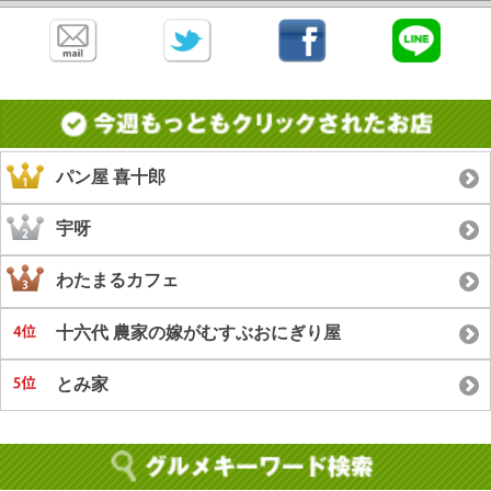
パン屋 喜十郎
宇呀
わたまるカフェ
十六代 農家の嫁がむすぶおにぎり屋
とみ家