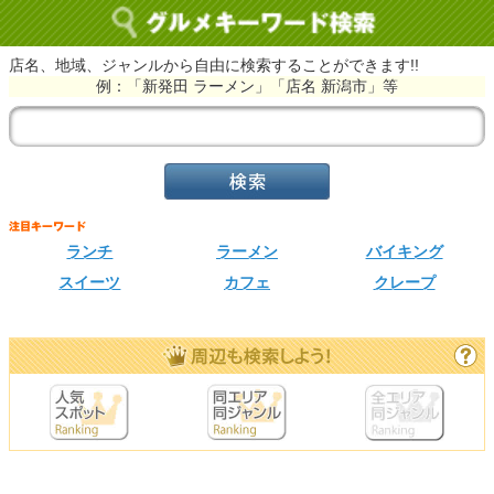
店名、地域、ジャンルから自由に検索することができます!!
例：「新発田 ラーメン」「店名 新潟市」等
ランチ
ラーメン
バイキング
スイーツ
カフェ
クレープ