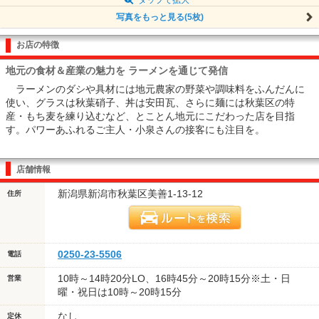
写真をもっと見る(5枚)
お店の特徴
地元の食材＆産業の魅力を ラーメンを通じて発信
ラーメンのダシや具材には地元農家の野菜や調味料をふんだんに
使い、グラスは秋葉硝子、丼は安田瓦、さらに麺には秋葉区の特
産・もち麦を練り込むなど、とことん地元にこだわった店を目指
す。パワーあふれるご主人・小泉さんの接客にも注目を。
店舗情報
新潟県新潟市秋葉区美善1-13-12
住所
0250-23-5506
電話
10時～14時20分LO、16時45分～20時15分※土・日
営業
曜・祝日は10時～20時15分
なし
定休