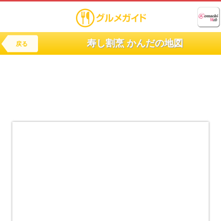
寿し割烹 かんだの地図
戻る