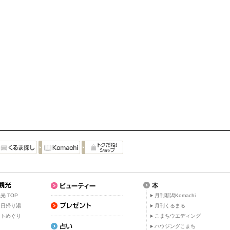
光 TOP
月刊新潟Komachi
・日帰り湯
月刊くるまる
ットめぐり
こまちウエディング
ト
ハウジングこまち