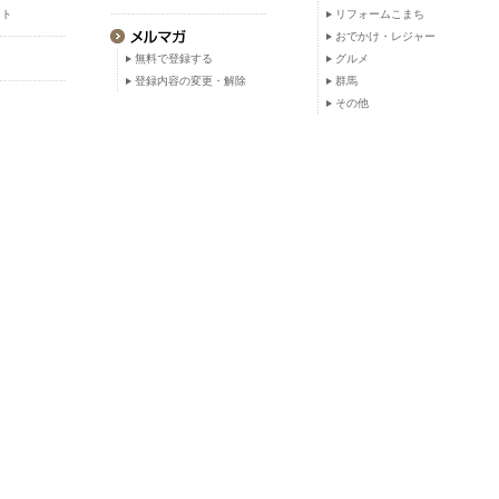
ット
リフォームこまち
おでかけ・レジャー
無料で登録する
グルメ
登録内容の変更・解除
群馬
その他