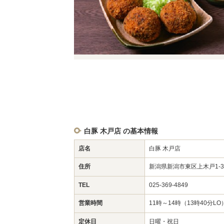
白豚 木戸店 の基本情報
店名
白豚 木戸店
住所
新潟県新潟市東区上木戸1-3
TEL
025-369-4849
営業時間
11時～14時（13時40分LO
定休日
日曜・祝日