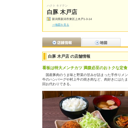
ハクト キドテン
白豚 木戸店
新潟県新潟市東区上木戸1-3-14
⇒地図を見る
白豚 木戸店 の店舗情報
看板は特大メンチカツ 満腹必至のおトクな定食
国産豚肉のうま味と野菜の甘みが詰まった手作りメン
牛のハンバーグや村上牛の焼き肉など、肉好きにはたま
回お代わりできる。