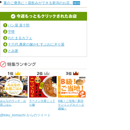
夏のご褒美に！昼飲みができる新潟のお店...
パン屋 喜十郎
宇呀
わたまるカフェ
十六代 農家の嫁がむすぶおにぎり屋
とみ家
みんなのランチ・お
ラーメン大賞こって
B級！ご当地！新潟
昼ごはん
り編
ケンミングルメ～上
越編～
@toku_komachi からのツイート