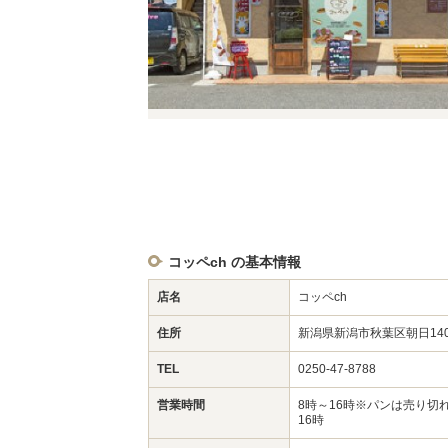
コッペch の基本情報
店名
コッペch
住所
新潟県新潟市秋葉区朝日14
TEL
0250-47-8788
営業時間
8時～16時※パンは売り切
16時