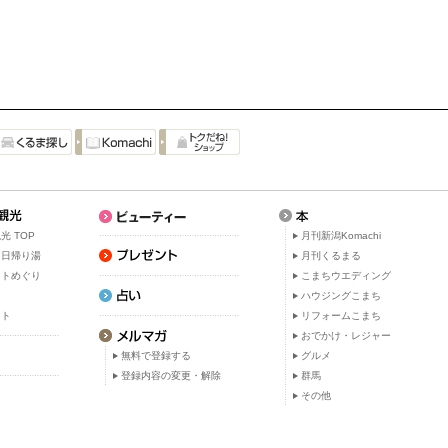
光 TOP
月刊新潟Komachi
・日帰り湯
月刊くるまる
ットめぐり
こまちウエディング
ト
ハウジングこまち
ット
リフォームこまち
おでかけ・レジャー
無料で登録する
グルメ
登録内容の変更・解除
群馬
その他