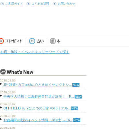
ご利用ガイド
よくある質問
お問い合わせ
お店・施設・イベントをフリーワードで探す
2026.08.09
花×雑貨×カフェetc. 心ときめくセレクトシ...
2026.08.08
中央区人情横丁に海鮮丼専門店が誕生！「K...
2026.08.07
OFF FIELD もうひとつの日常 vol.3｜アル...
2026.08.06
お盆期間の新潟イベント情報｜8/8(土)～16...
2026.08.06