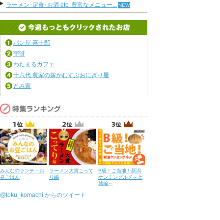
ラーメン･定食･お酒 etc. 豊富なメニュー...
パン屋 喜十郎
宇呀
わたまるカフェ
十六代 農家の嫁がむすぶおにぎり屋
とみ家
みんなのランチ・お
ラーメン大賞こって
B級！ご当地！新潟
昼ごはん
り編
ケンミングルメ～上
越編～
@toku_komachi からのツイート