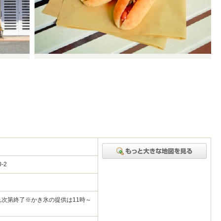
0-2
れ次第終了※かき氷の提供は11時～