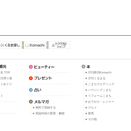
光 TOP
月刊新潟Komachi
・日帰り湯
月刊くるまる
ットめぐり
こまちウエディング
ト
ハウジングこまち
ット
リフォームこまち
おでかけ・レジャー
無料で登録する
グルメ
登録内容の変更・解除
群馬
その他