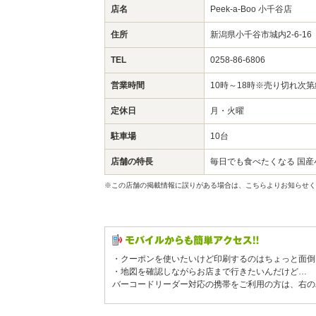
店名
Peek-a-Boo 小千谷店
住所
新潟県小千谷市城内2-6-1
TEL
0258-86-6806
営業時間
10時～18時※売り切れ次
定休日
月・火曜
駐車場
10台
店舗の特長
毎日でも食べたくなる 国
※この店舗の掲載情報に誤りがある場合は、こちらよりお知らせく
・クーポンを使いたいけど印刷するのはちょっと面倒
・地図を確認しながらお店まで行きたいんだけど…
バーコードリーダー対応の携帯をご利用の方は、右の