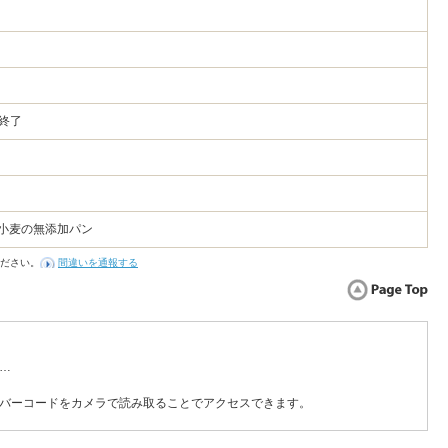
6
第終了
産小麦の無添加パン
ださい。
間違いを通報する
…
バーコードをカメラで読み取ることでアクセスできます。