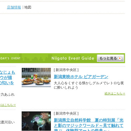
店舗情報
地図
[ 新潟市中央区 ]
なじょも
新潟東映ホテル ビアガーデン
ロウが描
の匂いを
大人心をくすぐる懐かしグルメでレトロな夜
に酔いしれよう
続きはこちら⇒
命力あふれ
きはこちら⇒
[ 新潟市中央区 ]
新潟県立自然科学館 夏の特別展「光
信濃川沿い
と影のマジックワールド～見て触れて
遊ぶ、体験型アートの祭典～」