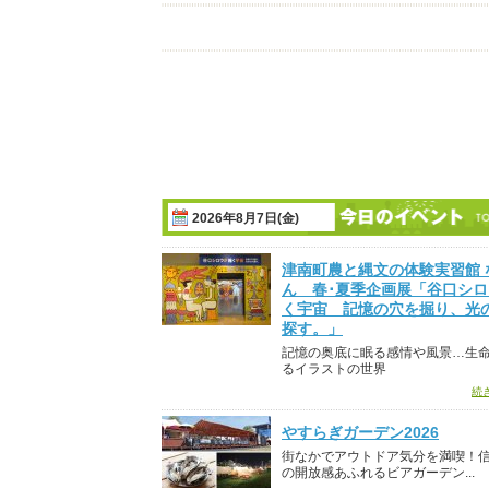
2026年8月7日(金)
津南町農と縄文の体験実習館 
ん 春･夏季企画展「谷口シ
く宇宙 記憶の穴を掘り、光
探す。」
記憶の奥底に眠る感情や風景…生
るイラストの世界
続
やすらぎガーデン2026
街なかでアウトドア気分を満喫！
の開放感あふれるビアガーデン...