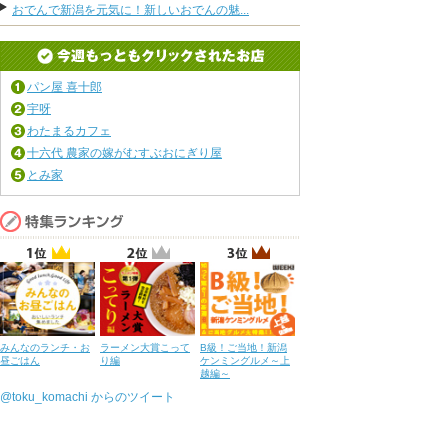
おでんで新潟を元気に！新しいおでんの魅...
パン屋 喜十郎
宇呀
わたまるカフェ
十六代 農家の嫁がむすぶおにぎり屋
とみ家
みんなのランチ・お
ラーメン大賞こって
B級！ご当地！新潟
昼ごはん
り編
ケンミングルメ～上
越編～
@toku_komachi からのツイート