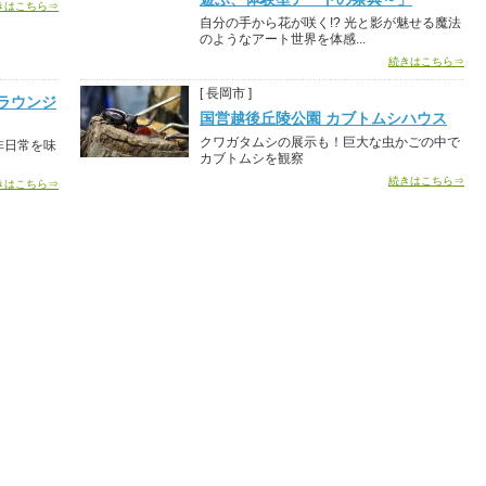
きはこちら⇒
自分の手から花が咲く!? 光と影が魅せる魔法
のようなアート世界を体感...
続きはこちら⇒
[ 長岡市 ]
ラウンジ
国営越後丘陵公園 カブトムシハウス
クワガタムシの展示も！巨大な虫かごの中で
非日常を味
カブトムシを観察
続きはこちら⇒
きはこちら⇒