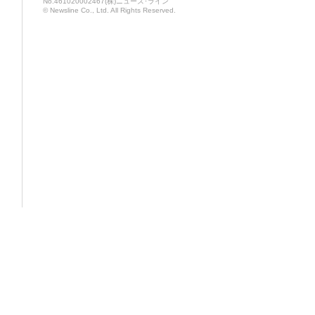
No.461020002467(株)ニューズ･ライン
© Newsline Co., Ltd. All Rights Reserved.