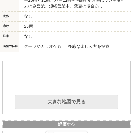
ー16時～22時、バー22時～朝5時 ※月曜はランチタイ
ムのみ営業。短縮営業中、変更の場合あり
なし
定休
25席
席数
なし
駐車
ダーツやカラオケも! 多彩な楽しみ方を提案
店舗の特長
大きな地図で見る
評価する