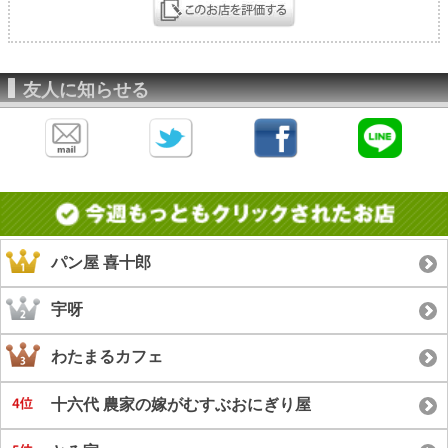
友人に知らせる
パン屋 喜十郎
宇呀
わたまるカフェ
十六代 農家の嫁がむすぶおにぎり屋