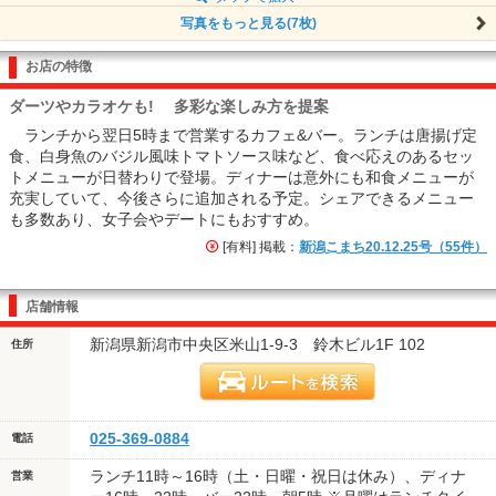
写真をもっと見る(7枚)
お店の特徴
ダーツやカラオケも! 多彩な楽しみ方を提案
ランチから翌日5時まで営業するカフェ&バー。ランチは唐揚げ定
食、白身魚のバジル風味トマトソース味など、食べ応えのあるセッ
トメニューが日替わりで登場。ディナーは意外にも和食メニューが
充実していて、今後さらに追加される予定。シェアできるメニュー
も多数あり、女子会やデートにもおすすめ。
[有料] 掲載：
新潟こまち20.12.25号（55件）
店舗情報
新潟県新潟市中央区米山1-9-3 鈴木ビル1F 102
住所
025-369-0884
電話
ランチ11時～16時（土・日曜・祝日は休み）、ディナ
営業