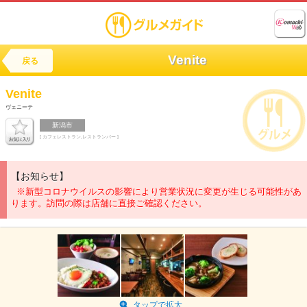
Venite
戻る
Venite
ヴェニーテ
新潟市
[ カフェレストラン,レストランバー ]
【お知らせ】
※新型コロナウイルスの影響により営業状況に変更が生じる可能性があ
ります。訪問の際は店舗に直接ご確認ください。
タップで拡大