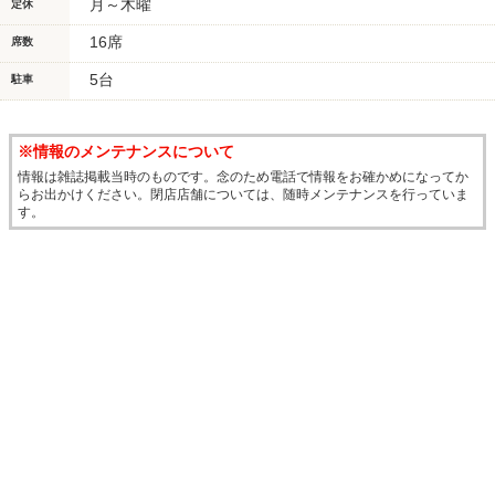
月～木曜
定休
16席
席数
5台
駐車
※情報のメンテナンスについて
情報は雑誌掲載当時のものです。念のため電話で情報をお確かめになってか
らお出かけください。閉店店舗については、随時メンテナンスを行っていま
す。