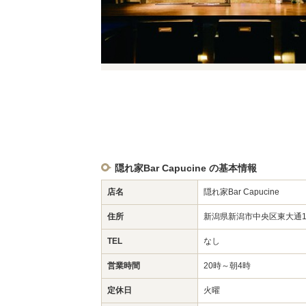
隠れ家Bar Capucine の基本情報
店名
隠れ家Bar Capucine
住所
新潟県新潟市中央区東大通1-7
TEL
なし
営業時間
20時～朝4時
定休日
火曜