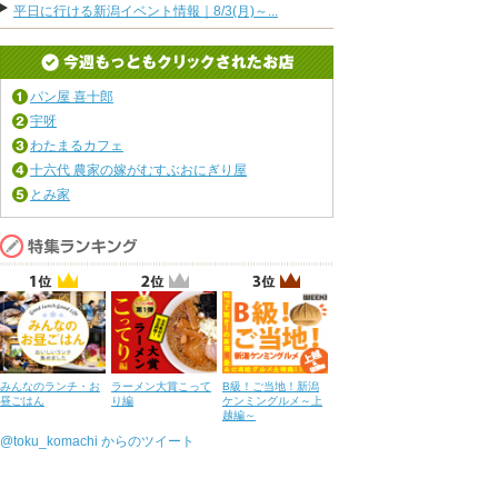
平日に行ける新潟イベント情報｜8/3(月)～...
パン屋 喜十郎
宇呀
わたまるカフェ
十六代 農家の嫁がむすぶおにぎり屋
とみ家
みんなのランチ・お
ラーメン大賞こって
B級！ご当地！新潟
昼ごはん
り編
ケンミングルメ～上
越編～
@toku_komachi からのツイート