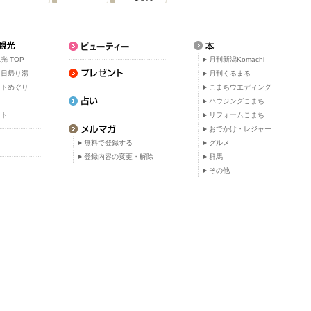
光 TOP
月刊新潟Komachi
・日帰り湯
月刊くるまる
ットめぐり
こまちウエディング
ト
ハウジングこまち
ット
リフォームこまち
おでかけ・レジャー
無料で登録する
グルメ
登録内容の変更・解除
群馬
その他