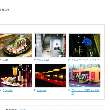
SBR
Vin Octave
アルコホール ソルクラブ
Sylphide
abalone
ワインバー TeRRa＋万代
店