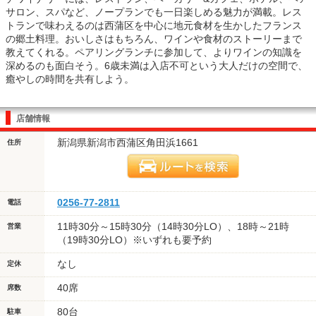
サロン、スパなど、ノープランでも一日楽しめる魅力が満載。レス
トランで味わえるのは西蒲区を中心に地元食材を生かしたフランス
の郷土料理。おいしさはもちろん、ワインや食材のストーリーまで
教えてくれる。ペアリングランチに参加して、よりワインの知識を
深めるのも面白そう。6歳未満は入店不可という大人だけの空間で、
癒やしの時間を共有しよう。
店舗情報
新潟県新潟市西蒲区角田浜1661
住所
0256-77-2811
電話
11時30分～15時30分（14時30分LO）、18時～21時
営業
（19時30分LO）※いずれも要予約
なし
定休
40席
席数
80台
駐車