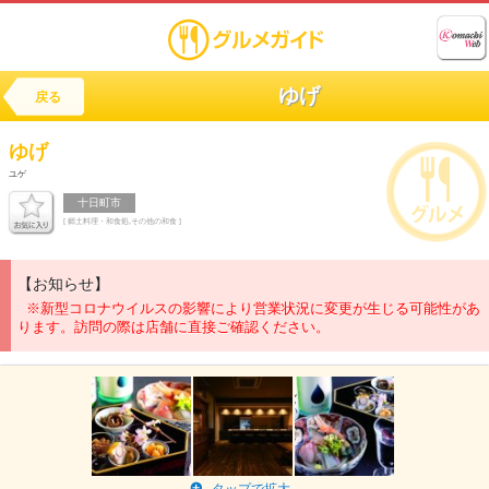
ゆげ
戻る
ゆげ
ユゲ
十日町市
[ 郷土料理・和食処,その他の和食 ]
【お知らせ】
※新型コロナウイルスの影響により営業状況に変更が生じる可能性があ
ります。訪問の際は店舗に直接ご確認ください。
タップで拡大