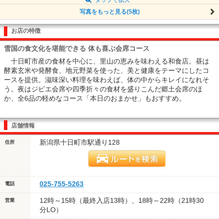
写真をもっと見る(5枚)
お店の特徴
雪国の食文化を堪能できる 体も喜ぶ会席コース
十日町市産の食材を中心に、里山の恵みを味わえる和食店。昼は
酵素玄米や発酵食、地元野菜を使った、美と健康をテーマにしたコ
ースを提供。滋味深い料理を味わえば、体の中からキレイになれそ
う。夜はジビエ会席や四季折々の食材を盛りこんだ郷土会席のほ
か、全6品の軽めなコース「本日のおまかせ」もおすすめ。
店舗情報
新潟県十日町市駅通り128
住所
025-755-5263
電話
12時～15時（最終入店13時）、18時～22時（21時30
営業
分LO）