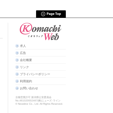
求人
広告
会社概要
リンク
プライバシーポリシー
利用規約
お問い合わせ
古物営業許可 新潟県公安委員会
No.461020002467(株)ニューズ･ライン
© Newsline Co., Ltd. All Rights Reserved.