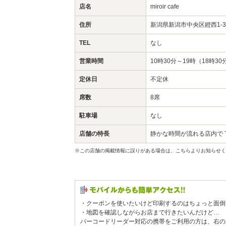
店名
miroir cafe
住所
新潟県新潟市中央区鐙西1-
TEL
なし
営業時間
10時30分～19時（18時30分
定休日
不定休
席数
8席
駐車場
なし
店舗の特長
静かな時間が流れる店内で
※この店舗の掲載情報に誤りがある場合は、こちらよりお知らせく
・クーポンを使いたいけど印刷するのはちょっと面倒
・地図を確認しながらお店まで行きたいんだけど…
バーコードリーダー対応の携帯をご利用の方は、右の