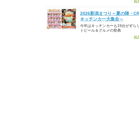
続
2026新潟まつり～夏の陣・CR
キッチンカー大集合～
今年はキッチンカーも19台がずら
トビール＆グルメの祭典
続