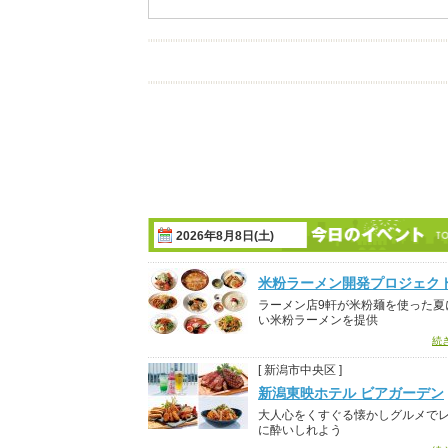
2026年8月8日(土)
米粉ラーメン開発プロジェク
ラーメン店9軒が米粉麺を使った夏
い米粉ラーメンを提供
続
[ 新潟市中央区 ]
新潟東映ホテル ビアガーデン
大人心をくすぐる懐かしグルメで
に酔いしれよう