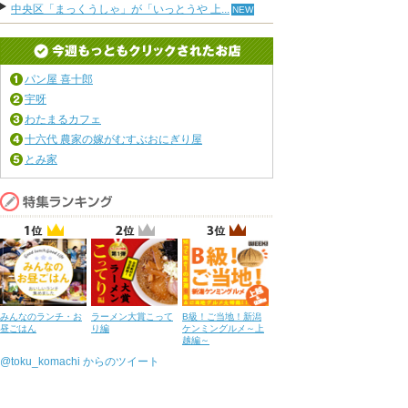
中央区「まっくうしゃ」が「いっとうや 上...
パン屋 喜十郎
宇呀
わたまるカフェ
十六代 農家の嫁がむすぶおにぎり屋
とみ家
みんなのランチ・お
ラーメン大賞こって
B級！ご当地！新潟
昼ごはん
り編
ケンミングルメ～上
越編～
@toku_komachi からのツイート