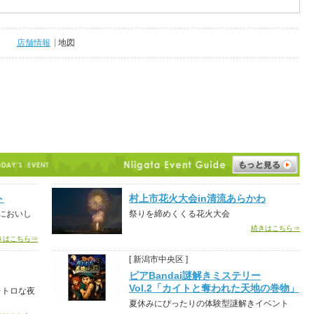
店舗情報
地図
ト
村上市花火大会in清流あらかわ
においし
祭りを締めくくる花火大会
続きはこちら⇒
きはこちら⇒
[ 新潟市中央区 ]
ピアBandai謎解きミステリー
Vol.2「カイトと奪われた天地の巻物」
レトロな夜
夏休みにぴったりの体験型謎解きイベント