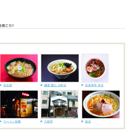
信吉屋
麺屋 愛心 古町店
笑美寿亭 本店
ラーメン拾番
六綵亭
政吉