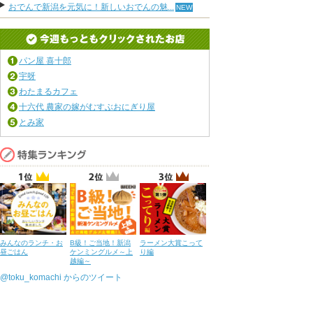
おでんで新潟を元気に！新しいおでんの魅...
パン屋 喜十郎
宇呀
わたまるカフェ
十六代 農家の嫁がむすぶおにぎり屋
とみ家
みんなのランチ・お
B級！ご当地！新潟
ラーメン大賞こって
昼ごはん
ケンミングルメ～上
り編
越編～
@toku_komachi からのツイート