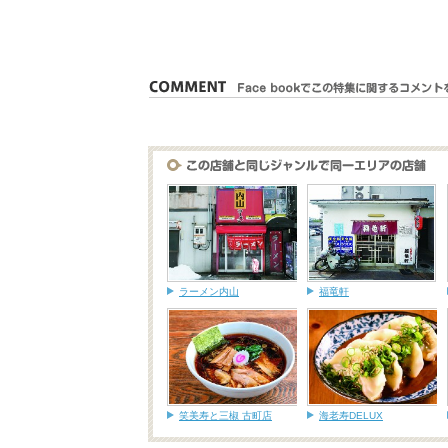
ラーメン内山
福竜軒
笑美寿と三椒 古町店
海老寿DELUX