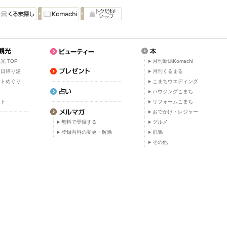
光 TOP
月刊新潟Komachi
・日帰り湯
月刊くるまる
ットめぐり
こまちウエディング
ト
ハウジングこまち
ット
リフォームこまち
おでかけ・レジャー
無料で登録する
グルメ
登録内容の変更・解除
群馬
その他