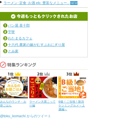
ラーメン･定食･お酒 etc. 豊富なメニュー...
パン屋 喜十郎
宇呀
わたまるカフェ
十六代 農家の嫁がむすぶおにぎり屋
とみ家
みんなのランチ・お
ラーメン大賞こって
B級！ご当地！新潟
昼ごはん
り編
ケンミングルメ～上
越編～
@toku_komachi からのツイート