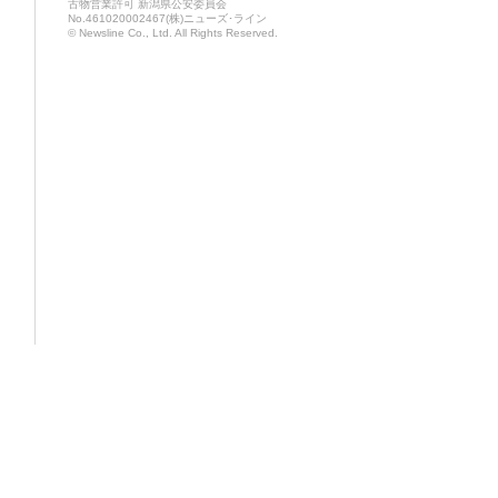
古物営業許可 新潟県公安委員会
No.461020002467(株)ニューズ･ライン
© Newsline Co., Ltd. All Rights Reserved.