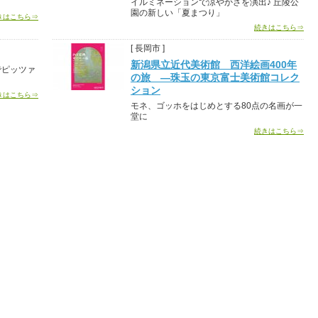
イルミネーションで涼やかさを演出♪ 丘陵公
園の新しい「夏まつり」
きはこちら⇒
続きはこちら⇒
[ 長岡市 ]
新潟県立近代美術館 西洋絵画400年
でピッツァ
の旅 ―珠玉の東京富士美術館コレク
ション
きはこちら⇒
モネ、ゴッホをはじめとする80点の名画が一
堂に
続きはこちら⇒