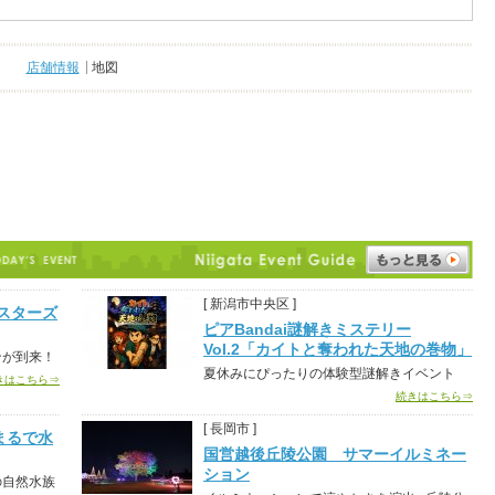
店舗情報
地図
[ 新潟市中央区 ]
スターズ
ピアBandai謎解きミステリー
Vol.2「カイトと奪われた天地の巻物」
ンが到来！
夏休みにぴったりの体験型謎解きイベント
きはこちら⇒
続きはこちら⇒
[ 長岡市 ]
まるで水
国営越後丘陵公園 サマーイルミネー
ション
の自然水族