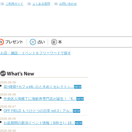
ご利用ガイド
よくある質問
お問い合わせ
お店・施設・イベントをフリーワードで探す
2026.08.09
花×雑貨×カフェetc. 心ときめくセレクトシ...
2026.08.08
中央区人情横丁に海鮮丼専門店が誕生！「K...
2026.08.07
OFF FIELD もうひとつの日常 vol.3｜アル...
2026.08.06
お盆期間の新潟イベント情報｜8/8(土)～16...
2026.08.06