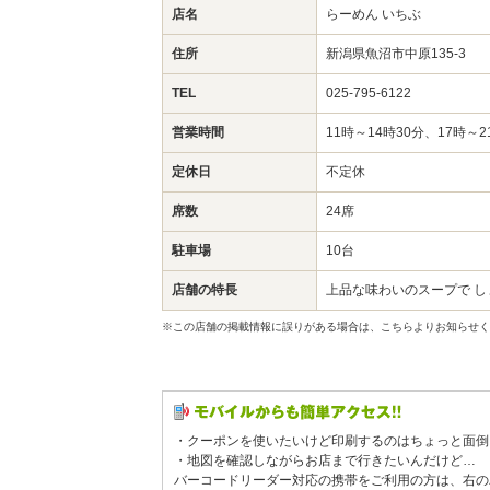
店名
らーめん いちぶ
住所
新潟県魚沼市中原135-3
TEL
025-795-6122
営業時間
11時～14時30分、17時～
定休日
不定休
席数
24席
駐車場
10台
店舗の特長
上品な味わいのスープで 
※この店舗の掲載情報に誤りがある場合は、こちらよりお知らせく
・クーポンを使いたいけど印刷するのはちょっと面倒
・地図を確認しながらお店まで行きたいんだけど…
バーコードリーダー対応の携帯をご利用の方は、右の