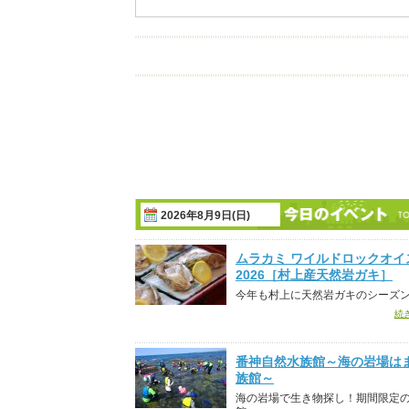
2026年8月9日(日)
ムラカミ ワイルドロックオイ
2026［村上産天然岩ガキ］
今年も村上に天然岩ガキのシーズ
続
番神自然水族館～海の岩場は
族館～
海の岩場で生き物探し！期間限定