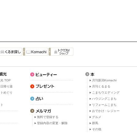
光 TOP
月刊新潟Komachi
・日帰り湯
月刊くるまる
ットめぐり
こまちウエディング
ト
ハウジングこまち
ット
リフォームこまち
おでかけ・レジャー
無料で登録する
グルメ
登録内容の変更・解除
群馬
その他