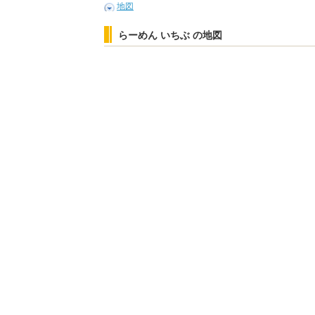
地図
らーめん いちぶ の地図