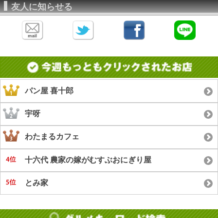
友人に知らせる
パン屋 喜十郎
宇呀
わたまるカフェ
十六代 農家の嫁がむすぶおにぎり屋
とみ家