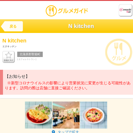
N kitchen
戻る
N kitchen
エヌキッチン
北蒲原郡聖籠町
[ カフェレストラン ]
【お知らせ】
※新型コロナウイルスの影響により営業状況に変更が生じる可能性があ
ります。訪問の際は店舗に直接ご確認ください。
タップで拡大