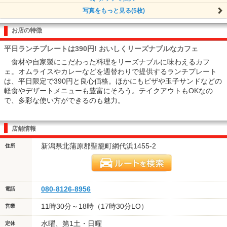
写真をもっと見る(5枚)
お店の特徴
平日ランチプレートは390円! おいしくリーズナブルなカフェ
食材や自家製にこだわった料理をリーズナブルに味わえるカフ
ェ。オムライスやカレーなどを週替わりで提供するランチプレート
は、平日限定で390円と良心価格。ほかにもピザや玉子サンドなどの
軽食やデザートメニューも豊富にそろう。テイクアウトもOKなの
で、多彩な使い方ができるのも魅力。
店舗情報
新潟県北蒲原郡聖籠町網代浜1455-2
住所
080-8126-8956
電話
11時30分～18時（17時30分LO）
営業
水曜、第1土・日曜
定休