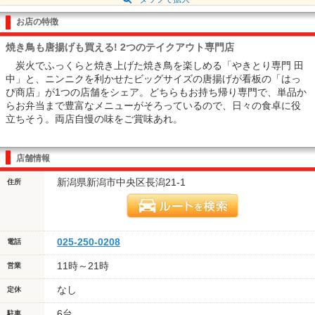
お店の特徴
焼き鳥も唐揚げも買える! 2つのテイクアウト専門店
炭火でふっくらと焼き上げた焼き鳥を楽しめる「やきとり専門 田
中」と、ニンニクを利かせたビッグサイズの唐揚げが看板の「はっ
ぴ商店」が1つの店舗をシェア。どちらもお持ち帰り専門で、単品か
らお弁当まで豊富なメニューがそろっているので、日々の食卓に役
立ちそう。両店自慢の味をご賞味あれ。
店舗情報
新潟県新潟市中央区長潟21-1
住所
025-250-0208
電話
11時～21時
営業
なし
定休
6台
駐車