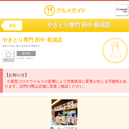
やきとり専門 田中 長潟店
戻る
やきとり専門 田中 長潟店
ヤキトリセンモン タナカ ナガタテン
新潟市
[ 焼き鳥・串焼き ]
【お知らせ】
※新型コロナウイルスの影響により営業状況に変更が生じる可能性があ
ります。訪問の際は店舗に直接ご確認ください。
タップで拡大