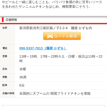
やビールと一緒に楽しむことも。パリパリ食感の衣に甘辛いソース
を合わせたヤンニョムチキンをはじめ、種類豊富にそろう。
店舗情報
新潟県新潟市江南区鵜ノ子2-2-4 麺屋 かずを内
住所
090-5337-7813（麺屋 かずを）
電話
11時～15時、17時～22時※土・日曜・祝日は11時～22
営業
時
水曜
定休
36席
席数
6台
駐車
全国的に大ブームの 韓国フライドチキンを堪能
店舗の特長