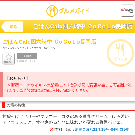
ごはんCafe四六時中 ＣoＣoＬo長岡店
戻る
ごはんCafe四六時中 ＣoＣoＬo長岡店
ゴハンカフェシロクジチュウココロナガオカテン
長岡市
[ 和風レストラン ]
【お知らせ】
※新型コロナウイルスの影響により営業状況に変更が生じる可能性があ
ります。訪問の際は店舗に直接ご確認ください。
お店の特徴
甘酸っぱいベリーやマンゴー、コクのある練乳クリーム、ほろ苦い
ティラミス…と、食べ進めるたびに味わいが変わる贅沢パフェ。
[有料] 掲載：
新潟こまち22.3.25号-長岡（31件）