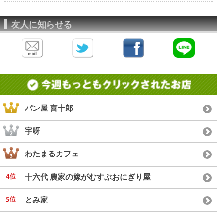
友人に知らせる
パン屋 喜十郎
宇呀
わたまるカフェ
十六代 農家の嫁がむすぶおにぎり屋
とみ家