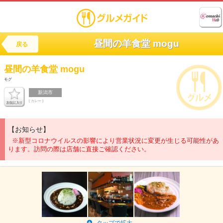
昼間の羊食堂 mogu
戻る
昼間の羊食堂
mogu
モグ
新潟市
[ カレー ]
【お知らせ】
※新型コロナウイルスの影響により営業状況に変更が生じる可能性があ
ります。訪問の際は店舗に直接ご確認ください。
タップで拡大