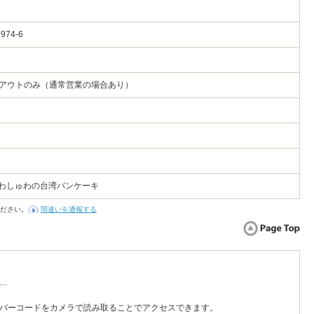
974-6
クアウトのみ（通常営業の場合あり）
ふわしゅわの台湾パンケーキ
ださい。
間違いを通報する
…
バーコードをカメラで読み取ることでアクセスできます。