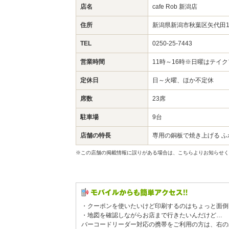
店名
cafe Rob 新潟店
住所
新潟県新潟市秋葉区矢代田1
TEL
0250-25-7443
営業時間
11時～16時※日曜はテイ
定休日
日～火曜、ほか不定休
席数
23席
駐車場
9台
店舗の特長
専用の銅板で焼き上げる 
※この店舗の掲載情報に誤りがある場合は、こちらよりお知らせく
・クーポンを使いたいけど印刷するのはちょっと面倒
・地図を確認しながらお店まで行きたいんだけど…
バーコードリーダー対応の携帯をご利用の方は、右の