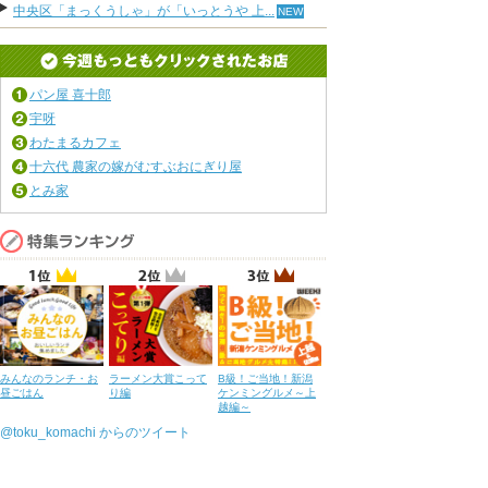
中央区「まっくうしゃ」が「いっとうや 上...
パン屋 喜十郎
宇呀
わたまるカフェ
十六代 農家の嫁がむすぶおにぎり屋
とみ家
みんなのランチ・お
ラーメン大賞こって
B級！ご当地！新潟
昼ごはん
り編
ケンミングルメ～上
越編～
@toku_komachi からのツイート