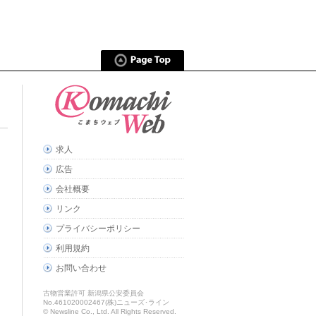
求人
広告
会社概要
リンク
プライバシーポリシー
利用規約
お問い合わせ
古物営業許可 新潟県公安委員会
No.461020002467(株)ニューズ･ライン
© Newsline Co., Ltd. All Rights Reserved.