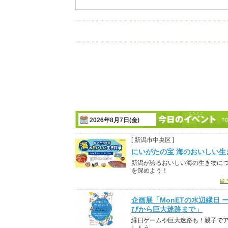
2026年8月7日(金)
[ 新潟市中央区 ]
にいがたの宝 海のおいしい生
新潟が誇るおいしい海の生き物に
を深めよう！
続
企画展「MonETの水辺縁日 
びから巨大迷路まで」
縁日ゲームや巨大迷路も！親子で