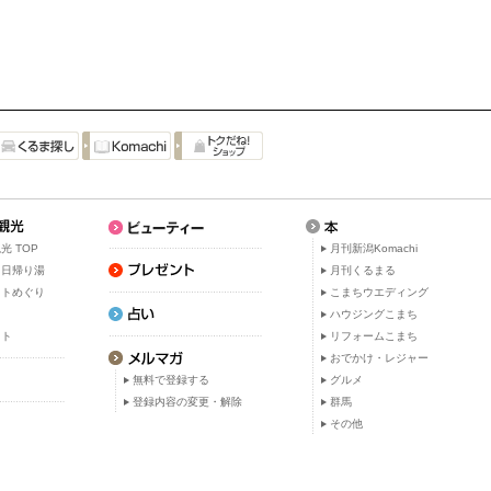
光 TOP
月刊新潟Komachi
・日帰り湯
月刊くるまる
ットめぐり
こまちウエディング
ト
ハウジングこまち
ット
リフォームこまち
おでかけ・レジャー
無料で登録する
グルメ
登録内容の変更・解除
群馬
その他