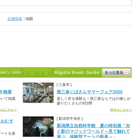
店舗情報
地図
[ 三条市 ]
き物展
燕三条じばさんサマーフェア2026
ついて知識
楽しく作る体験も！燕三条ならではの催しが
盛りだくさんの9日間
きはこちら⇒
続きはこちら⇒
[ 新潟市中央区 ]
ーおむす
新潟県立自然科学館 夏の特別展「光
と影のマジックワールド～見て触れて
アートを楽
遊ぶ、体験型アートの祭典～」