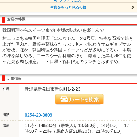
写真をもっと見る(6枚)
お店の特徴
韓国料理からスイーツまで! 本場の味わいを楽しんで
村上市にある韓国料理店「はんぢゃん」の2号店。特殊な石板で焼き
上げた豚肉と、野菜や薬味をたっぷり包んで味わうサムギョプサル
が看板。ほか、韓国料理や韓国スイーツなどが多彩にそろい、本場
の味を楽しめる。コースや一品料理のほか、厳選した黒毛和牛を使
った焼き肉も用意。土・日曜・祝日限定のランチもおすすめ。
店舗情報
新潟県新発田市新栄町1-2-23
住所
0254-20-8809
電話
11時～14時30分（最終入店13時50分、14時LO）、17
営業
時30分～22時（最終入店21時20分、21時30分LO）