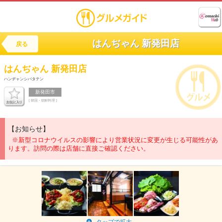
はんぢゃん 新発田店
戻る
はんぢゃん 新発田店
ハンヂャンシバタテン
新発田市
[ 韓国・朝鮮料理 ]
【お知らせ】
※新型コロナウイルスの影響により営業状況に変更が生じる可能性があ
ります。訪問の際は店舗に直接ご確認ください。
タップで拡大