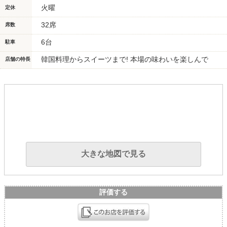
火曜
定休
32席
席数
6台
駐車
韓国料理からスイーツまで! 本場の味わいを楽しんで
店舗の特長
大きな地図で見る
評価する