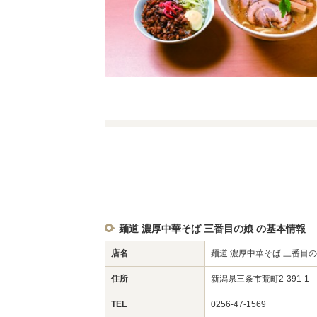
麺道 濃厚中華そば 三番目の娘 の基本情報
店名
麺道 濃厚中華そば 三番目
住所
新潟県三条市荒町2-391-
TEL
0256-47-1569