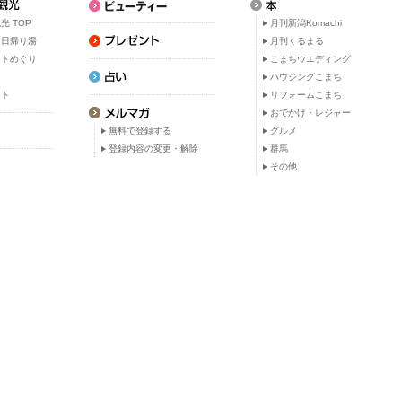
光 TOP
月刊新潟Komachi
・日帰り湯
月刊くるまる
ットめぐり
こまちウエディング
ト
ハウジングこまち
ット
リフォームこまち
おでかけ・レジャー
無料で登録する
グルメ
登録内容の変更・解除
群馬
その他