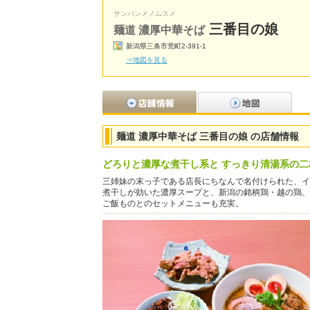
サンバンメノムスメ
三番目の娘
麺道 濃厚中華そば
新潟県三条市荒町2-391-1
⇒地図を見る
麺道 濃厚中華そば 三番目の娘 の店舗情報
どろりと濃厚な煮干し系と すっきり清湯系の二
三姉妹の末っ子である店長にちなんで名付けられた、イ
煮干しが効いた濃厚スープと、新潟の銘柄鶏・越の鶏、
ご飯ものとのセットメニューも充実。