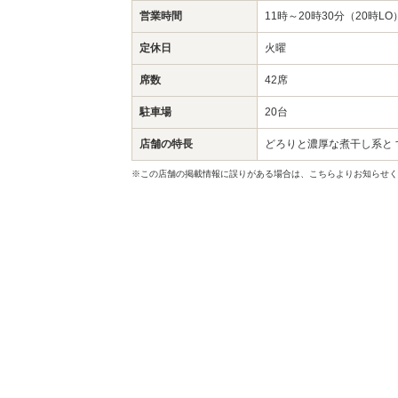
営業時間
11時～20時30分（20時LO
定休日
火曜
席数
42席
駐車場
20台
店舗の特長
どろりと濃厚な煮干し系と
※この店舗の掲載情報に誤りがある場合は、こちらよりお知らせく