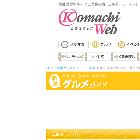
麺道 濃厚中華そば 三番目の娘 - 三条市（ラーメン）
TOP
新潟グルメガイド
三条市
麺道 濃厚中華そば 三番目の
[三条市] ラーメン