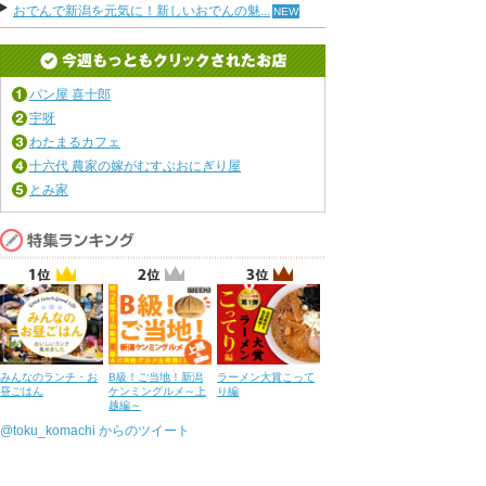
おでんで新潟を元気に！新しいおでんの魅...
パン屋 喜十郎
宇呀
わたまるカフェ
十六代 農家の嫁がむすぶおにぎり屋
とみ家
みんなのランチ・お
B級！ご当地！新潟
ラーメン大賞こって
昼ごはん
ケンミングルメ～上
り編
越編～
@toku_komachi からのツイート