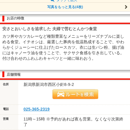
写真をもっと見る(4枚)
お店の特徴
安さとおいしさを追求した 夫婦で営むとんかつ食堂
カツ丼やカツカレーなど種類豊富なメニューをリーズナブルに楽し
める食堂。イチオシは、厳選した豚肉を低温熟成することで、やわ
らかくジューシーに仕上げたロースカツ。衣には生パン粉、揚げ油
にはキャノーラ油を使うことで、サクサク食感を引き出している。
付け合わせのふわふわキャベツと一緒に味わおう。
店舗情報
新潟県新潟市西区小針8-9-2
住所
025-365-2319
電話
11時～15時 ※予約があれば夜も営業。なくなり次第終
営業
了