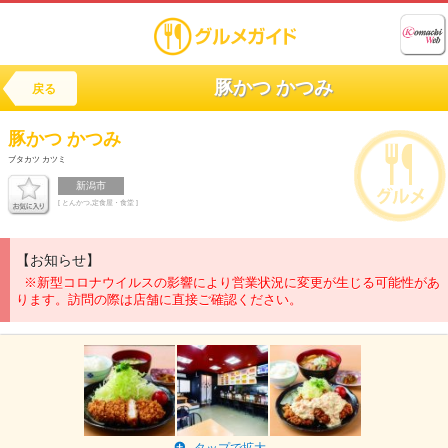
豚かつ かつみ
戻る
豚かつ かつみ
ブタカツ カツミ
新潟市
[ とんかつ,定食屋・食堂 ]
【お知らせ】
※新型コロナウイルスの影響により営業状況に変更が生じる可能性があ
ります。訪問の際は店舗に直接ご確認ください。
タップで拡大