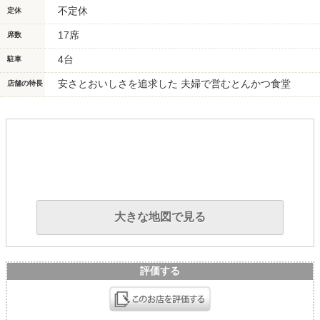
不定休
定休
17席
席数
4台
駐車
安さとおいしさを追求した 夫婦で営むとんかつ食堂
店舗の特長
大きな地図で見る
評価する