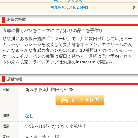
写真をもっと見る(4枚)
お店の特徴
五感に響くパンをテーマに こだわりの品々を手作り
糸魚川にある複合施設「キターレ」で、月に数回出店していたベー
カリーが、ガレージを改装して実店舗をオープン。生クリームの入
ったなめらかな食感の食パンをはじめ、10種類ほどのパンがショー
ケースに並ぶ。パンの種類は曜日で替わり、月曜は完全予約でセッ
トのみを販売。ラインアップはお店のInstagramで確認を。
店舗情報
新潟県糸魚川市田海5238
住所
なし
電話
12時～15時※なくなり次第終了
営業
火・水・金・土曜
定休