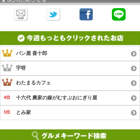
パン屋 喜十郎
宇呀
わたまるカフェ
十六代 農家の嫁がむすぶおにぎり屋
とみ家