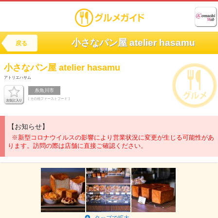
小さなパン屋 atelier hasamu
戻る
小さなパン屋
atelier hasamu
アトリエハサム
糸魚川市
[ その他ファーストフード ]
【お知らせ】
※新型コロナウイルスの影響により営業状況に変更が生じる可能性があ
ります。訪問の際は店舗に直接ご確認ください。
タップで拡大