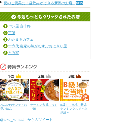
夏のご褒美に！昼飲みができる新潟のお店...
パン屋 喜十郎
宇呀
わたまるカフェ
十六代 農家の嫁がむすぶおにぎり屋
とみ家
みんなのランチ・お
ラーメン大賞こって
B級！ご当地！新潟
昼ごはん
り編
ケンミングルメ～上
越編～
@toku_komachi からのツイート