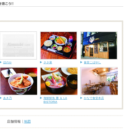
ほのか
ささ泉
食堂こばやし
あき乃
海鮮鮮魚 勝 ＆ LA
かなで食堂本店
BISTORIA
店舗情報
地図