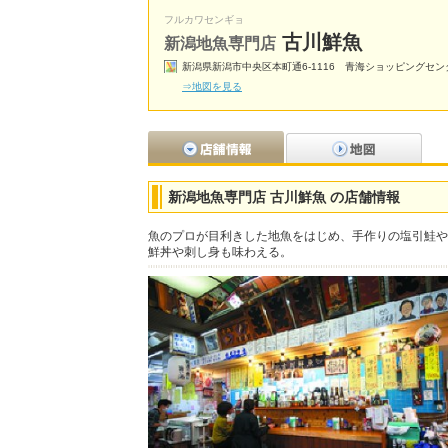
フルカワセンギョ
古川鮮魚
新潟地魚専門店
新潟県新潟市中央区本町通6-1116 青海ショッピングセン
⇒地図を見る
新潟地魚専門店 古川鮮魚 の店舗情報
魚のプロが目利きした地魚をはじめ、手作りの塩引鮭や
鮮丼や刺し身も味わえる。