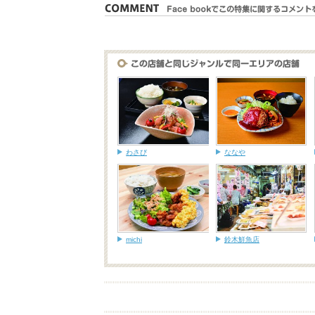
わさび
ななや
michi
鈴木鮮魚店