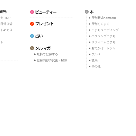
光 TOP
月刊新潟Komachi
・日帰り湯
月刊くるまる
ットめぐり
こまちウエディング
ト
ハウジングこまち
ット
リフォームこまち
おでかけ・レジャー
無料で登録する
グルメ
登録内容の変更・解除
群馬
その他