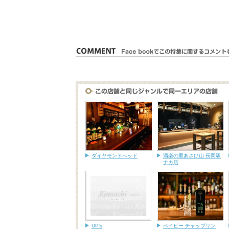
ダイヤモンドヘッド
酒楽の里あさひ山 長岡駅
ナカ店
UP's
ベイビー チャップリン