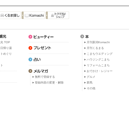
光 TOP
月刊新潟Komachi
・日帰り湯
月刊くるまる
ットめぐり
こまちウエディング
ト
ハウジングこまち
ット
リフォームこまち
おでかけ・レジャー
無料で登録する
グルメ
登録内容の変更・解除
群馬
その他