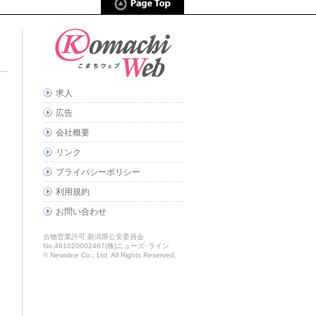
求人
広告
会社概要
リンク
プライバシーポリシー
利用規約
お問い合わせ
古物営業許可 新潟県公安委員会
No.461020002467(株)ニューズ･ライン
© Newsline Co., Ltd. All Rights Reserved.