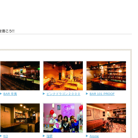
BAR 辛夷
ピンクドラゴン２０００
BAR 101 PROOF
KO
瑠夢
Arome