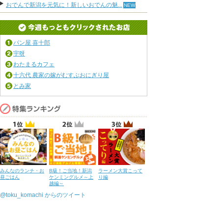
おでんで新潟を元気に！新しいおでんの魅...
パン屋 喜十郎
宇呀
わたまるカフェ
十六代 農家の嫁がむすぶおにぎり屋
とみ家
みんなのランチ・お
B級！ご当地！新潟
ラーメン大賞こって
昼ごはん
ケンミングルメ～上
り編
越編～
@toku_komachi からのツイート