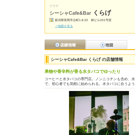
クラゲ
くらげ
シーシャCafe&Bar
新潟県長岡市台町1-8-20 林ビル201号室
⇒地図を見る
シーシャCafe&Bar くらげ の店舗情報
果物や香辛料が香る水タバコでゆったり
コーヒーと水タバコの専門店。ノンニコチンも含め、水
で、初心者でも気軽に始められる。水タバコに合うよう