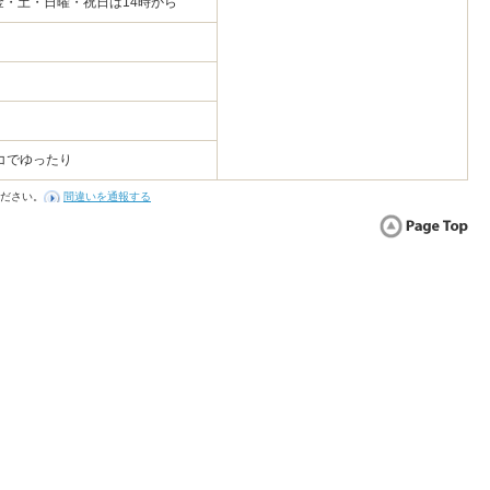
※金・土・日曜・祝日は14時から
コでゆったり
ださい。
間違いを通報する