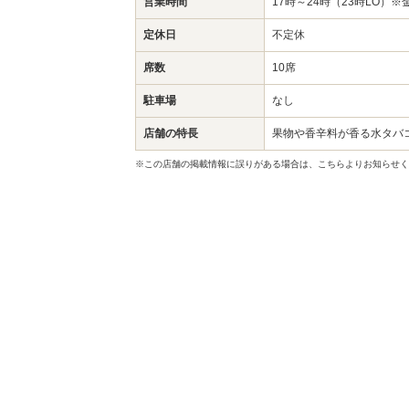
営業時間
17時～24時（23時LO）
定休日
不定休
席数
10席
駐車場
なし
店舗の特長
果物や香辛料が香る水タバ
※この店舗の掲載情報に誤りがある場合は、こちらよりお知らせく