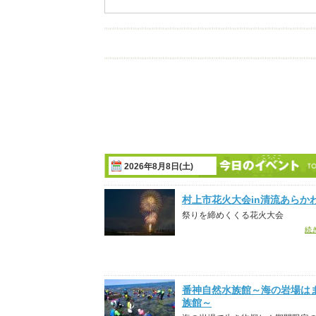
2026年8月8日(土)
村上市花火大会in清流あらか
祭りを締めくくる花火大会
続
番神自然水族館～海の岩場は
族館～