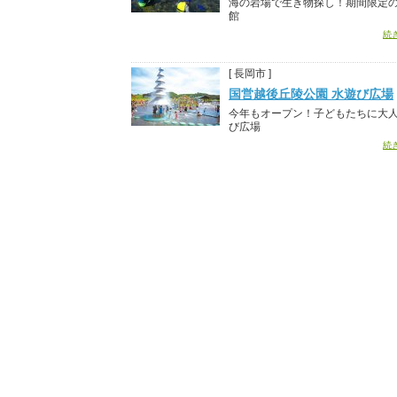
海の岩場で生き物探し！期間限定
館
続
[ 長岡市 ]
国営越後丘陵公園 水遊び広場
今年もオープン！子どもたちに大
び広場
続