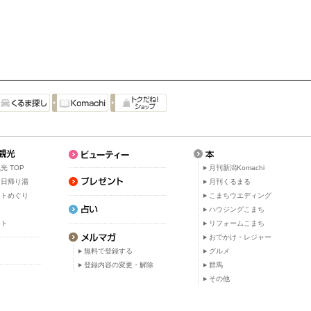
光 TOP
月刊新潟Komachi
・日帰り湯
月刊くるまる
ットめぐり
こまちウエディング
ト
ハウジングこまち
ット
リフォームこまち
おでかけ・レジャー
無料で登録する
グルメ
登録内容の変更・解除
群馬
その他