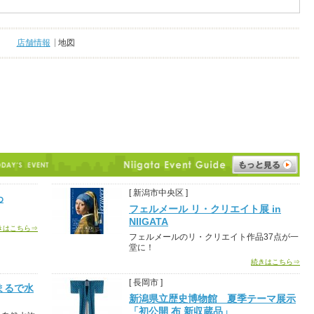
店舗情報
地図
[ 新潟市中央区 ]
わ
フェルメール リ・クリエイト展 in
NIIGATA
きはこちら⇒
フェルメールのリ・クリエイト作品37点が一
堂に！
続きはこちら⇒
[ 長岡市 ]
まるで水
新潟県立歴史博物館 夏季テーマ展示
「初公開 布 新収蔵品」